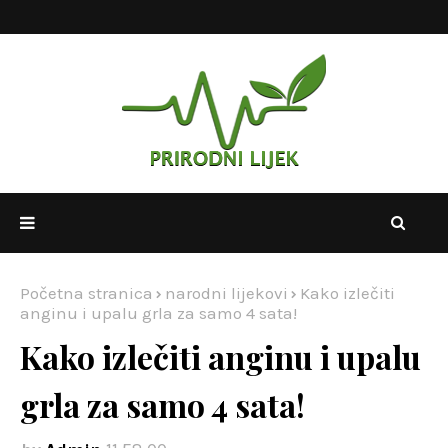
Početna stranica
narodni lijekovi
Kako izlečiti
anginu i upalu grla za samo 4 sata!
Kako izlečiti anginu i upalu
grla za samo 4 sata!