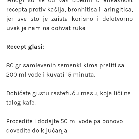
Mnogi su se od vas ubedili u efikasnost
recepta protiv kašlja, bronhitisa i laringitisa,
jer sve sto je zaista korisno i delotvorno
uvek je nam na dohvat ruke.
Recept glasi:
80 gr samlevenih semenki kima preliti sa
200 ml vode i kuvati 15 minuta.
Dobićete gustu rastežuću masu, koja liči na
talog kafe.
Procedite i dodajte 50 ml vode pa ponovo
dovedite do ključanja.