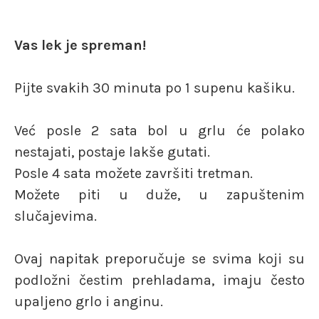
Vas lek je spreman!
Pijte svakih 30 minuta po 1 supenu kašiku.
Već posle 2 sata bol u grlu će polako
nestajati, postaje lakše gutati.
Posle 4 sata možete završiti tretman.
Možete piti u duže, u zapuštenim
slučajevima.
Ovaj napitak preporučuje se svima koji su
podložni čestim prehladama, imaju često
upaljeno grlo i anginu.