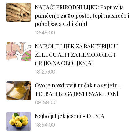
NAJJAČI PRIRODNI LIJEK: Popravlja
pamćenje za 80 posto, topi masnoće i
poboljšava vid i sluh!
12:45:00
NAJBOLJI LIJEK ZA BAKTERIJU U
ŽELUCU ALI I ZA HEMOROIDE I
CRIJEVNA OBOLJENJA!
18:27:00
Ovo je nazdraviji ručak na svijetu…
TREBALI BI GA JESTI SVAKI DAN!
08:58:00
Najbolji lijek jeseni - DUNJA
13:54:00