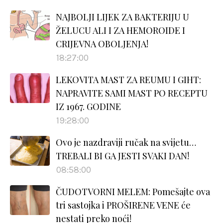
NAJBOLJI LIJEK ZA BAKTERIJU U
ŽELUCU ALI I ZA HEMOROIDE I
CRIJEVNA OBOLJENJA!
18:27:00
LEKOVITA MAST ZA REUMU I GIHT:
NAPRAVITE SAMI MAST PO RECEPTU
IZ 1967. GODINE
19:28:00
Ovo je nazdraviji ručak na svijetu…
TREBALI BI GA JESTI SVAKI DAN!
08:58:00
ČUDOTVORNI MELEM: Pomešajte ova
tri sastojka i PROŠIRENE VENE će
nestati preko noći!