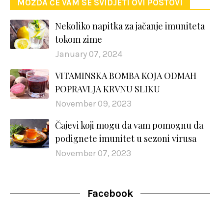
MOŽDA ĆE VAM SE SVIDJETI OVI POSTOVI
Nekoliko napitka za jačanje imuniteta
tokom zime
January 07, 2024
VITAMINSKA BOMBA KOJA ODMAH
POPRAVLJA KRVNU SLIKU
November 09, 2023
Čajevi koji mogu da vam pomognu da
podignete imunitet u sezoni virusa
November 07, 2023
Facebook