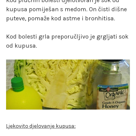
Kod plućnih bolesti djelotvoran je sok od
kupusa pomiješan s medom. On čisti dišne
puteve, pomaže kod astme i bronhitisa.
Kod bolesti grla preporučljivo je grgljati sok
od kupusa.
Ljekovito djelovanje kupusa: