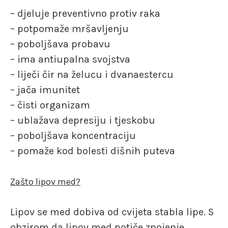
– djeluje preventivno protiv raka
– potpomaže mršavljenju
– poboljšava probavu
– ima antiupalna svojstva
– liječi čir na želucu i dvanaestercu
– jača imunitet
– čisti organizam
– ublažava depresiju i tjeskobu
– poboljšava koncentraciju
– pomaže kod bolesti dišnih puteva
Zašto lipov med?
Lipov se med dobiva od cvijeta stabla lipe. S
obzirom da lipov med potiče znojenje,