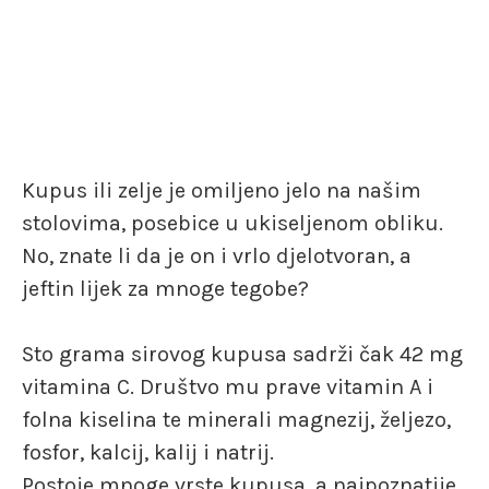
Kupus ili zelje je omiljeno jelo na našim
stolovima, posebice u ukiseljenom obliku.
No, znate li da je on i vrlo djelotvoran, a
jeftin lijek za mnoge tegobe?
Sto grama sirovog kupusa sadrži čak 42 mg
vitamina C. Društvo mu prave vitamin A i
folna kiselina te minerali magnezij, željezo,
fosfor, kalcij, kalij i natrij.
Postoje mnoge vrste kupusa, a najpoznatije