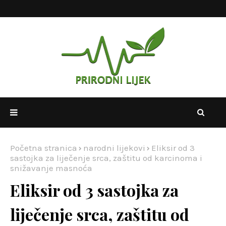
Početna stranica
narodni lijekovi
Eliksir od 3
sastojka za liječenje srca, zaštitu od karcinoma i
snižavanje masnoća
Eliksir od 3 sastojka za
liječenje srca, zaštitu od