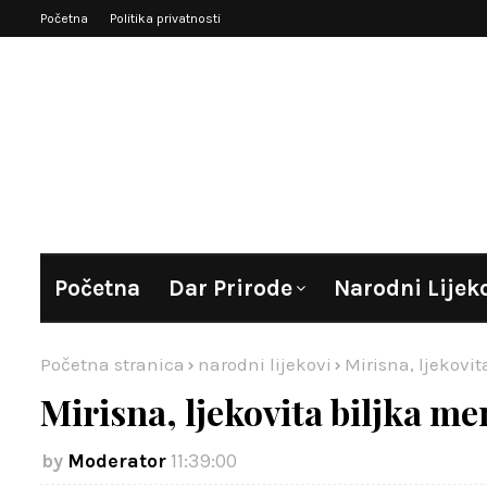
Početna
Politika privatnosti
Početna
Dar Prirode
Narodni Lijek
Početna stranica
narodni lijekovi
Mirisna, ljekovi
Mirisna, ljekovita biljka me
Moderator
11:39:00