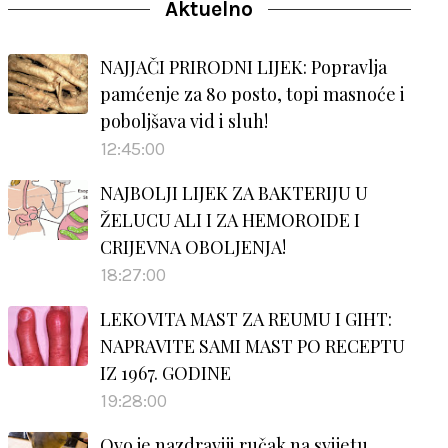
Aktuelno
NAJJAČI PRIRODNI LIJEK: Popravlja
pamćenje za 80 posto, topi masnoće i
poboljšava vid i sluh!
12:45:00
NAJBOLJI LIJEK ZA BAKTERIJU U
ŽELUCU ALI I ZA HEMOROIDE I
CRIJEVNA OBOLJENJA!
18:27:00
LEKOVITA MAST ZA REUMU I GIHT:
NAPRAVITE SAMI MAST PO RECEPTU
IZ 1967. GODINE
19:28:00
Ovo je nazdraviji ručak na svijetu…