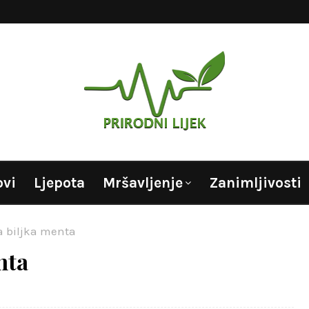
ovi
Ljepota
Mršavljenje
Zanimljivosti
ta biljka menta
nta