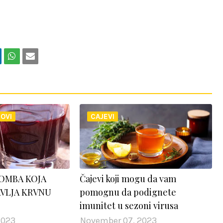
OVI
CAJEVI
OMBA KOJA
Čajevi koji mogu da vam
VLJA KRVNU
pomognu da podignete
imunitet u sezoni virusa
2023
November 07, 2023