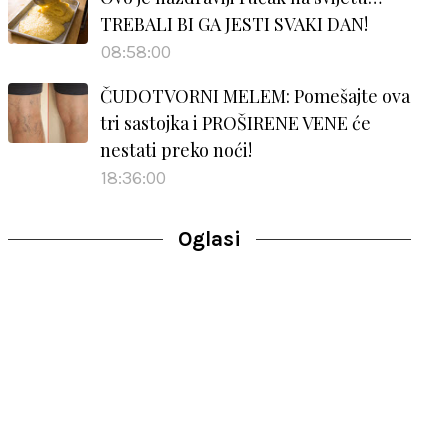
TREBALI BI GA JESTI SVAKI DAN!
08:58:00
ČUDOTVORNI MELEM: Pomešajte ova
tri sastojka i PROŠIRENE VENE će
nestati preko noći!
18:36:00
Oglasi