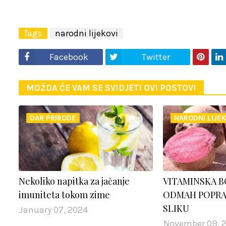
Tags
narodni lijekovi
Facebook
Twitter
MOŽDA ĆE VAM SE SVIDJETI OVI POSTOVI
DAR PRIRODE
NARODNI LIJEK
Nekoliko napitka za jačanje
VITAMINSKA B
imuniteta tokom zime
ODMAH POPRA
SLIKU
January 07, 2024
November 09, 