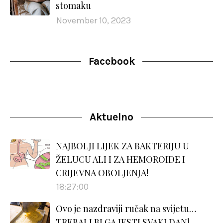
stomaku
November 10, 2023
Facebook
Aktuelno
NAJBOLJI LIJEK ZA BAKTERIJU U
ŽELUCU ALI I ZA HEMOROIDE I
CRIJEVNA OBOLJENJA!
18:27:00
Ovo je nazdraviji ručak na svijetu…
TREBALI BI GA JESTI SVAKI DAN!