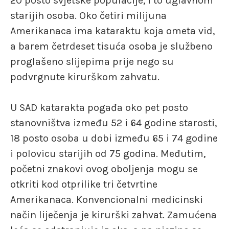
20 posto svjetske populacije, i to uglavnom
starijih osoba. Oko četiri milijuna
Amerikanaca ima kataraktu koja ometa vid,
a barem četrdeset tisuća osoba je službeno
proglašeno slijepima prije nego su
podvrgnute kirurškom zahvatu.
U SAD katarakta pogađa oko pet posto
stanovništva između 52 i 64 godine starosti,
18 posto osoba u dobi između 65 i 74 godine
i polovicu starijih od 75 godina. Međutim,
početni znakovi ovog oboljenja mogu se
otkriti kod otprilike tri četvrtine
Amerikanaca. Konvencionalni medicinski
način liječenja je kirurški zahvat. Zamućena