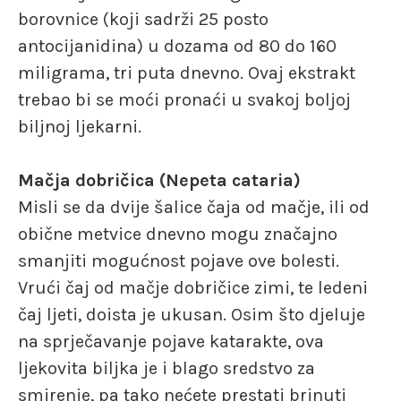
borovnice (koji sadrži 25 posto
antocijanidina) u dozama od 80 do 160
miligrama, tri puta dnevno. Ovaj ekstrakt
trebao bi se moći pronaći u svakoj boljoj
biljnoj ljekarni.
Mačja dobričica (Nepeta cataria)
Misli se da dvije šalice čaja od mačje, ili od
obične metvice dnevno mogu značajno
smanjiti mogućnost pojave ove bolesti.
Vrući čaj od mačje dobričice zimi, te ledeni
čaj ljeti, doista je ukusan. Osim što djeluje
na sprječavanje pojave katarakte, ova
ljekovita biljka je i blago sredstvo za
smirenje, pa tako nećete prestati brinuti