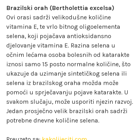
Brazilski orah (Bertholettia excelsa)
Ovi orasi sadrži velikodušne količine
vitamina E, te vrlo bitnog oligoelementa
selena, koji pojačava antioksidansno
djelovanje vitamina E. Razina selena u
očnim lećama osoba bolesnih od katarakte
iznosi samo 15 posto normalne količine, što
ukazuje da uzimanje sintetičkog selena ili
selena iz brazilskog oraha možda može
pomoći u sprječavanju pojave katarakte. U
svakom slučaju, može usporiti njezin razvoj.
Jedan prosječno velik brazilski orah sadrži
potrebne dnevne količine selena.
Preuzeto sa:
kakolijeciti.com