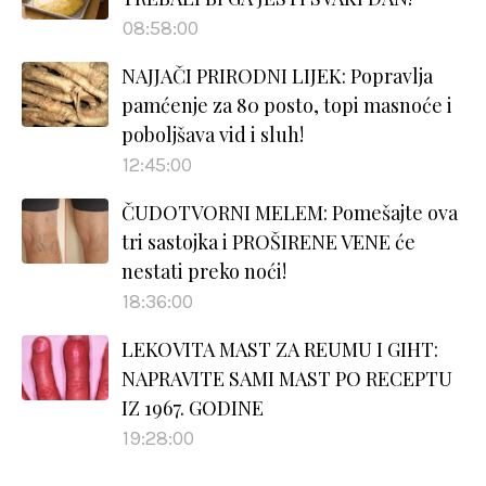
08:58:00
NAJJAČI PRIRODNI LIJEK: Popravlja
pamćenje za 80 posto, topi masnoće i
poboljšava vid i sluh!
12:45:00
ČUDOTVORNI MELEM: Pomešajte ova
tri sastojka i PROŠIRENE VENE će
nestati preko noći!
18:36:00
LEKOVITA MAST ZA REUMU I GIHT:
NAPRAVITE SAMI MAST PO RECEPTU
IZ 1967. GODINE
19:28:00