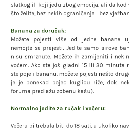
slatkog ili koji jedu zbog emocija, ali da kod
što želite, bez nekih ograničenja i bez vježban
Banana za doručak:
Možete pojesti više od jedne banane uj
nemojte se prejesti. Jedite samo sirove ban
nisu smrznute. Možete ih zamijeniti i nek
voćem. Ako ste još gladni 15 ili 30 minuta 
ste pojeli bananu, možete pojesti nešto drug
je je ponekad pojeo kuglicu riže, dok nek
foruma predlažu zobenu kašu).
Normalno jedite za ručak i večeru:
Večera bi trebala biti do 18 sati, a ukoliko 