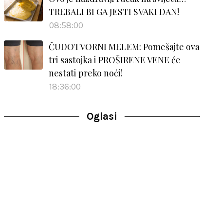
TREBALI BI GA JESTI SVAKI DAN!
08:58:00
ČUDOTVORNI MELEM: Pomešajte ova
tri sastojka i PROŠIRENE VENE će
nestati preko noći!
18:36:00
Oglasi