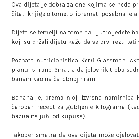
Ova dijeta je dobra za one kojima se neda 
čitati knjige o tome, pripremati posebna jela i
Dijeta se temelji na tome da ujutro jedete b
koji su držali dijetu kažu da se prvi rezultat
Poznata nutricionistica Kerri Glassman iskaz
planu ishrane. Smatra da jelovnik treba sadrž
banani kao na čarobnoj hrani.
Banana je, prema njoj, izvrsna namirnica ko
čaroban recept za gubljenje kilograma (kao 
bazira na juhi od kupusa).
Također smatra da ova dijeta može djelovati