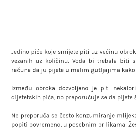
Jedino piće koje smijete piti uz većinu obro
vezanih uz količinu. Voda bi trebala biti
računa da ju pijete u malim gutljajima kako 
Između obroka dozvoljeno je piti nekalor
dijetetskih pića, no preporučuje se da pijete 
Ne preporuča se često konzumiranje mlijeka.
popiti povremeno, u posebnim prilikama. Žest