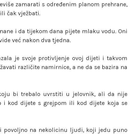
previše zamarati s određenim planom prehrane,
li čak vježbati.
anane i da tijekom dana pijete mlaku vodu. Oni
i vide već nakon dva tjedna.
ala je svoje protivljenje ovoj dijeti i takvom
avati različite namirnice, a ne da se bazira na
ju bi trebalo uvrstiti u jelovnik, ali da nije
i kod dijete s grejpom ili kod dijete koja se
 povoljno na nekolicinu ljudi, koji jedu puno