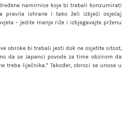
određene namirnice koje bi trebali konzumirati
 pravila ishrane i tako želi izbjeći osjećaj
jeta – jedite manje riže i izbjegavajte prženu
 obroke bi trebali jesti dok ne osjetite sitost,
dno da se Japanci povode za time obzirom da
 treba liječnika.” Također, obroci se unose u