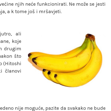
 većine njih neće funkcionirati. Ne može se jesti
ja, a k tome još i mršavjeti.
utro, ali
ane, koje
im drugim
nakon što
o (Hitoshi
i članovi
navedeno nije moguće, pazite da svakako ne bude