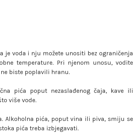
ka je voda i nju možete unositi bez ograničenja
 sobne temperature. Pri njenom unosu, vodite
ne biste poplavili hranu.
ična pića poput nezaslađenog čaja, kave ili
što više vode.
 Alkoholna pića, poput vina ili piva, smiju se
oka pića treba izbjegavati.