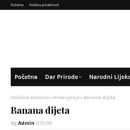
Početna
Politika privatnosti
Početna
Dar Prirode
Narodni Lijek
Početna stranica
mrsavljenje
Banana dijeta
Banana dijeta
Admin
11:51:00