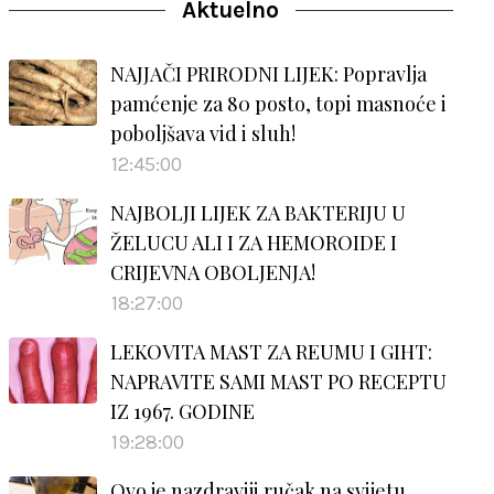
Aktuelno
NAJJAČI PRIRODNI LIJEK: Popravlja
pamćenje za 80 posto, topi masnoće i
poboljšava vid i sluh!
12:45:00
NAJBOLJI LIJEK ZA BAKTERIJU U
ŽELUCU ALI I ZA HEMOROIDE I
CRIJEVNA OBOLJENJA!
18:27:00
LEKOVITA MAST ZA REUMU I GIHT:
NAPRAVITE SAMI MAST PO RECEPTU
IZ 1967. GODINE
19:28:00
Ovo je nazdraviji ručak na svijetu…