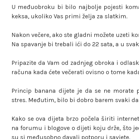
U međuobroku bi bilo najbolje pojesti kom
keksa, ukoliko Vas primi želja za slatkim.
Nakon večere, ako ste gladni možete uzeti ko
Na spavanje bi trebali ići do 22 sata, a u sv
Pripazite da Vam od zadnjeg obroka i odlask
računa kada ćete večerati ovisno o tome kada
Princip banana dijete je da se ne morate pr
stres. Međutim, bilo bi dobro barem svaki da
Kako se ova dijeta brzo počela širiti intern
na forumu i blogove o dijeti koju drže, što je
su si međusobno davali potporu i savjete.