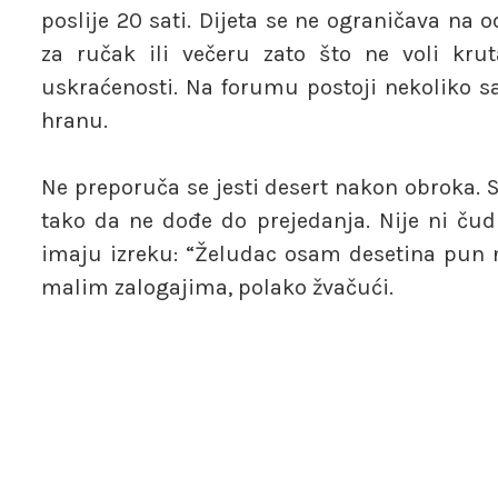
poslije 20 sati. Dijeta se ne ograničava na 
za ručak ili večeru zato što ne voli kruta
uskraćenosti. Na forumu postoji nekoliko sav
hranu.
Ne preporuča se jesti desert nakon obroka. Sve
tako da ne dođe do prejedanja. Nije ni ču
imaju izreku: “Želudac osam desetina pun ne
malim zalogajima, polako žvačući.