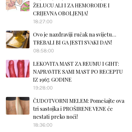
ŽELUCU ALI I ZA HEMOROIDE I
CRIJEVNA OBOLJENJA!
18:27:00
Ovo je nazdraviji ručak na svijetu…
TREBALI BI GA JESTI SVAKI DAN!
08:58:00
LEKOVITA MAST ZA REUMU I GIHT:
NAPRAVITE SAMI MAST PO RECEPTU
IZ 1967. GODINE
19:28:00
ČUDOTVORNI MELEM: Pomešajte ova
tri sastojka i PROŠIRENE VENE će
nestati preko noći!
18:36:00