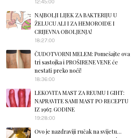
12:45:00
NAJBOLJI LIJEK ZA BAKTERIJU U
ŽELUCU ALI I ZA HEMOROIDE I
CRIJEVNA OBOLJENJA!
18:27:00
ČUDOTVORNI MELEM: Pomešajte ova
tri sastojka i PROŠIRENE VENE će
nestati preko noći!
18:36:00
LEKOVITA MAST ZA REUMU I GIHT:
NAPRAVITE SAMI MAST PO RECEPTU
IZ 1967. GODINE
19:28:00
Ovo je nazdraviji ručak na svijetu…