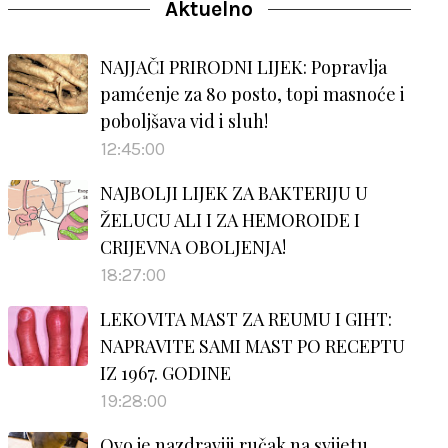
Aktuelno
NAJJAČI PRIRODNI LIJEK: Popravlja
pamćenje za 80 posto, topi masnoće i
poboljšava vid i sluh!
12:45:00
NAJBOLJI LIJEK ZA BAKTERIJU U
ŽELUCU ALI I ZA HEMOROIDE I
CRIJEVNA OBOLJENJA!
18:27:00
LEKOVITA MAST ZA REUMU I GIHT:
NAPRAVITE SAMI MAST PO RECEPTU
IZ 1967. GODINE
19:28:00
Ovo je nazdraviji ručak na svijetu…