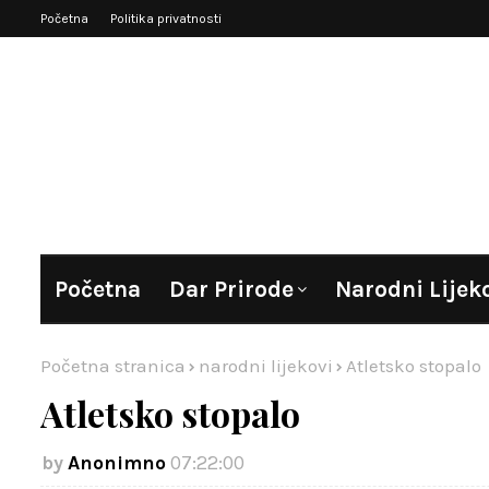
Početna
Politika privatnosti
Početna
Dar Prirode
Narodni Lijek
Početna stranica
narodni lijekovi
Atletsko stopalo
Atletsko stopalo
Anonimno
07:22:00