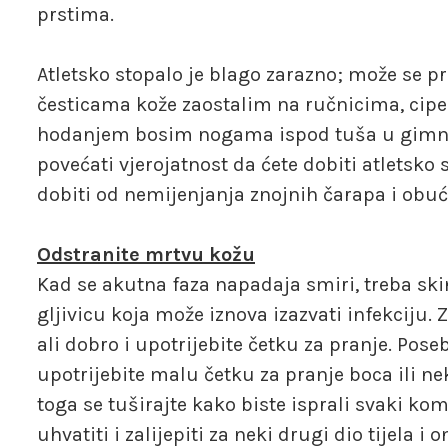
prstima.
Atletsko stopalo je blago zarazno; može se pr
česticama kože zaostalim na ručnicima, cipe
hodanjem bosim nogama ispod tuša u gimna
povećati vjerojatnost da ćete dobiti atletsko s
dobiti od nemijenjanja znojnih čarapa i obuć
Odstranite mrtvu kožu
Kad se akutna faza napadaja smiri, treba skin
gljivicu koja može iznova izazvati infekciju. 
ali dobro i upotrijebite četku za pranje. Pos
upotrijebite malu četku za pranje boca ili ne
toga se tuširajte kako biste isprali svaki k
uhvatiti i zalijepiti za neki drugi dio tijela i 