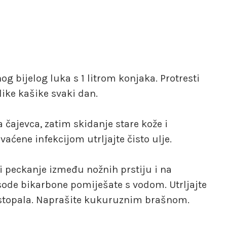
g bijelog luka s 1 litrom konjaka. Protresti
like kašike svaki dan.
ajevca, zatim skidanje stare kože i
aćene infekcijom utrljajte čisto ulje.
i peckanje između nožnih prstiju i na
 sode bikarbone pomiješate s vodom. Utrljajte
e stopala. Naprašite kukuruznim brašnom.