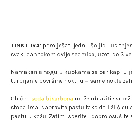
TINKTURA:
pomiješati jednu šoljicu usitnjeno
svaki dan tokom dvije sedmice; uzeti do 3 ve
Namakanje nogu u kupkama sa par kapi ulja č
turpijanje površine noktiju + same nokte zahv
Obična
soda bikarbona
može ublažiti svrbež 
stopalima. Napravite pastu tako da 1 žličicu
pastu u kožu. Zatim isperite i dobro osušit