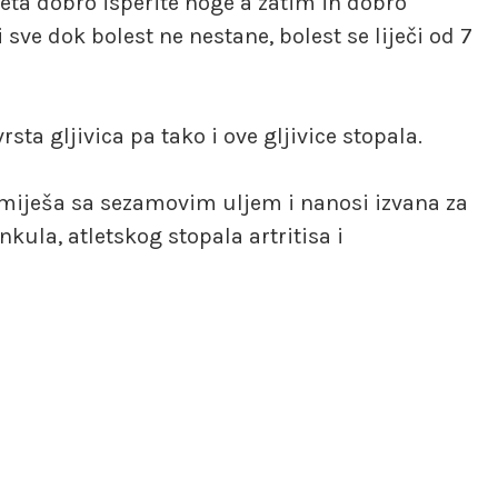
veta dobro isperite noge a zatim ih dobro
sve dok bolest ne nestane, bolest se liječi od 7
vrsta gljivica pa tako i ove gljivice stopala.
miješa sa sezamovim uljem i nanosi izvana za
unkula, atletskog stopala artritisa i