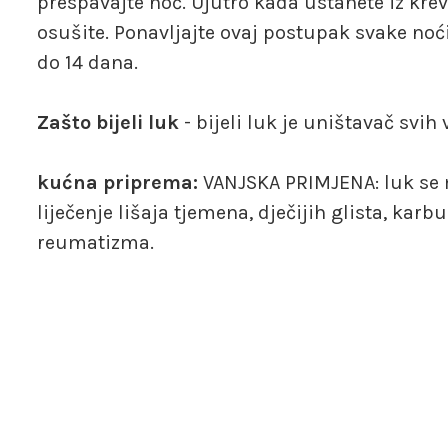
prespavajte noć. Ujutro kada ustanete iz kre
osušite. Ponavljajte ovaj postupak svake noći 
do 14 dana.
Zašto bijeli luk
- bijeli luk je uništavač svih 
kućna priprema:
VANJSKA PRIMJENA: luk se 
liječenje lišaja tjemena, dječijih glista, karb
reumatizma.