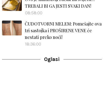
TREBALI BI GA JESTI SVAKI DAN!
08:58:00
ČUDOTVORNI MELEM: Pomešajte ova
tri sastojka i PROŠIRENE VENE će
nestati preko noći!
18:36:00
Oglasi