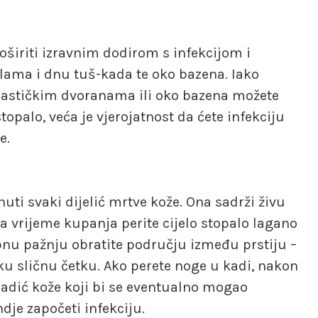
oširiti izravnim dodirom s infekcijom i
lama i dnu tuš-kada te oko bazena. Iako
stičkim dvoranama ili oko bazena možete
topalo, veća je vjerojatnost da ćete infekciju
e.
uti svaki dijelić mrtve kože. Ona sadrži živu
Za vrijeme kupanja perite cijelo stopalo lagano
ebnu pažnju obratite području između prstiju –
ku sličnu četku. Ako perete noge u kadi, nakon
omadić kože koji bi se eventualno mogao
ondje započeti infekciju.