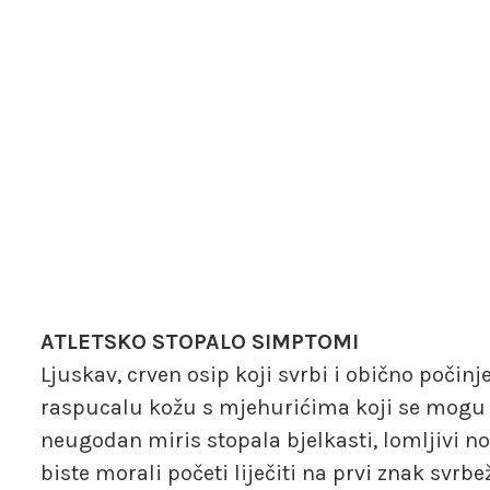
ATLETSKO STOPALO SIMPTOMI
Ljuskav, crven osip koji svrbi i obično počinje
raspucalu kožu s mjehurićima koji se mogu i
neugodan miris stopala bjelkasti, lomljivi nok
biste morali početi liječiti na prvi znak svr