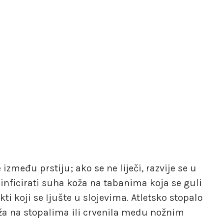
 između prstiju; ako se ne liječi, razvije se u
nficirati suha koža na tabanima koja se guli
ti koji se Ijušte u slojevima. Atletsko stopalo
beža na stopalima ili crvenila medu nožnim