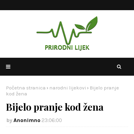
Početna stranica
narodni lijekovi
Bijelo pranje
kod žena
Bijelo pranje kod žena
Anonimno
23:06:00