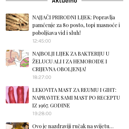
Aktuelno
NAJJAČI PRIRODNI LIJEK: Popravlja
pamćenje za 80 posto, topi masnoće i
poboljšava vid i sluh!
12:45:00
NAJBOLJI LIJEK ZA BAKTERIJU U
ŽELUCU ALI I ZA HEMOROIDE I
CRIJEVNA OBOLJENJA!
18:27:00
LEKOVITA MAST ZA REUMU I GIHT:
NAPRAVITE SAMI MAST PO RECEPTU
IZ 1967. GODINE
19:28:00
Ovo je nazdraviji ručak na svijetu…