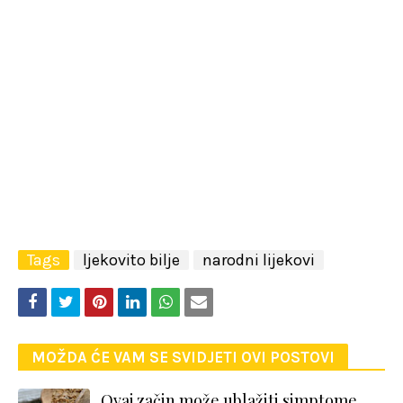
Tags
ljekovito bilje
narodni lijekovi
MOŽDA ĆE VAM SE SVIDJETI OVI POSTOVI
Ovaj začin može ublažiti simptome