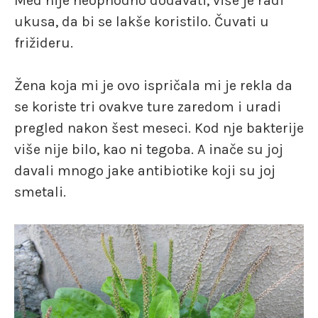
Med nije neophodno dodavati, više je radi
ukusa, da bi se lakše koristilo. Čuvati u
frižideru.
Žena koja mi je ovo ispričala mi je rekla da
se koriste tri ovakve ture zaredom i uradi
pregled nakon šest meseci. Kod nje bakterije
više nije bilo, kao ni tegoba. A inače su joj
davali mnogo jake antibiotike koji su joj
smetali.