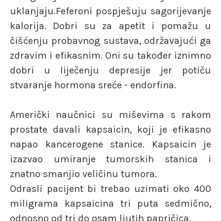
uklanjaju.Feferoni pospješuju sagorijevanje
kalorija. Dobri su za apetit i pomažu u
čišćenju probavnog sustava, održavajući ga
zdravim i efikasnim. Oni su također iznimno
dobri u liječenju depresije jer potiču
stvaranje hormona sreće - endorfina.
Američki naučnici su miševima s rakom
prostate davali kapsaicin, koji je efikasno
napao kancerogene stanice. Kapsaicin je
izazvao umiranje tumorskih stanica i
znatno smanjio veličinu tumora.
Odrasli pacijent bi trebao uzimati oko 400
miligrama kapsaicina tri puta sedmično,
odnosno od tri do osam ljutih papričica.