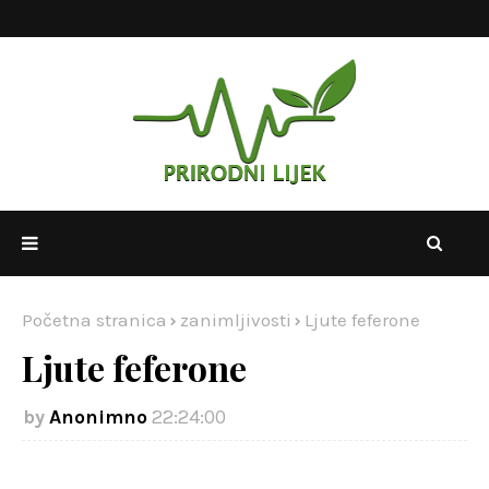
Početna stranica
zanimljivosti
Ljute feferone
Ljute feferone
Anonimno
22:24:00