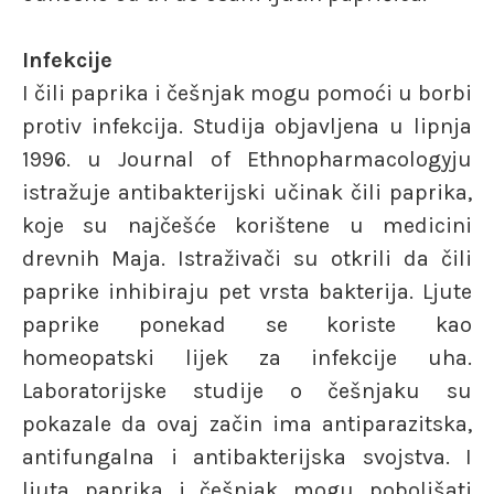
Infekcije
I čili paprika i češnjak mogu pomoći u borbi
protiv infekcija. Studija objavljena u lipnja
1996. u Journal of Ethnopharmacologyju
istražuje antibakterijski učinak čili paprika,
koje su najčešće korištene u medicini
drevnih Maja. Istraživači su otkrili da čili
paprike inhibiraju pet vrsta bakterija. Ljute
paprike ponekad se koriste kao
homeopatski lijek za infekcije uha.
Laboratorijske studije o češnjaku su
pokazale da ovaj začin ima antiparazitska,
antifungalna i antibakterijska svojstva. I
ljuta paprika i češnjak mogu poboljšati