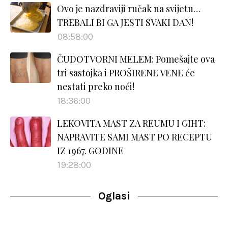
Ovo je nazdraviji ručak na svijetu…
TREBALI BI GA JESTI SVAKI DAN!
08:58:00
ČUDOTVORNI MELEM: Pomešajte ova
tri sastojka i PROŠIRENE VENE će
nestati preko noći!
18:36:00
LEKOVITA MAST ZA REUMU I GIHT:
NAPRAVITE SAMI MAST PO RECEPTU
IZ 1967. GODINE
19:28:00
Oglasi