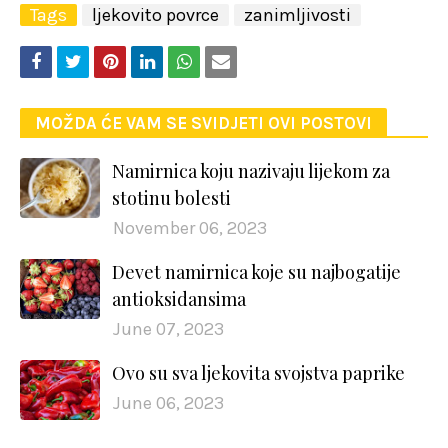
Tags
ljekovito povrce
zanimljivosti
MOŽDA ĆE VAM SE SVIDJETI OVI POSTOVI
Namirnica koju nazivaju lijekom za
stotinu bolesti
November 06, 2023
Devet namirnica koje su najbogatije
antioksidansima
June 07, 2023
Ovo su sva ljekovita svojstva paprike
June 06, 2023