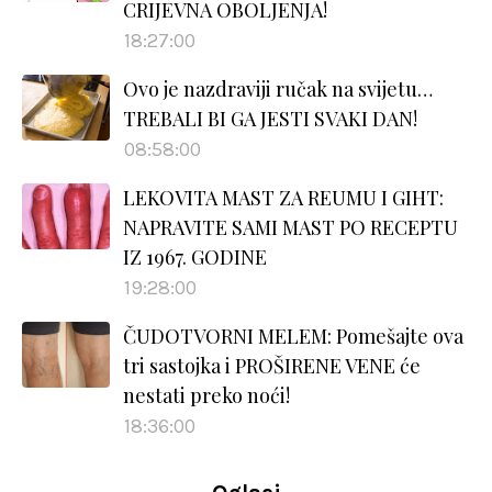
CRIJEVNA OBOLJENJA!
18:27:00
Ovo je nazdraviji ručak na svijetu…
TREBALI BI GA JESTI SVAKI DAN!
08:58:00
LEKOVITA MAST ZA REUMU I GIHT:
NAPRAVITE SAMI MAST PO RECEPTU
IZ 1967. GODINE
19:28:00
ČUDOTVORNI MELEM: Pomešajte ova
tri sastojka i PROŠIRENE VENE će
nestati preko noći!
18:36:00