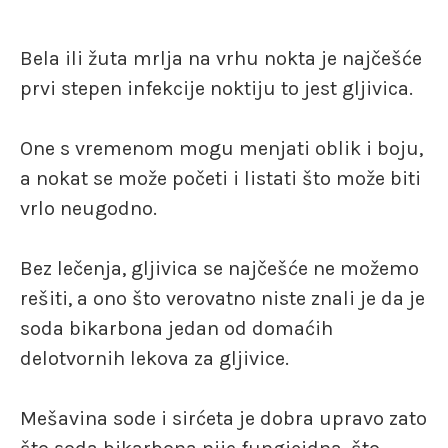
Bela ili žuta mrlja na vrhu nokta je najčešće
prvi stepen infekcije noktiju to jest gljivica.
One s vremenom mogu menjati oblik i boju,
a nokat se može početi i listati što može biti
vrlo neugodno.
Bez lečenja, gljivica se najčešće ne možemo
rešiti, a ono što verovatno niste znali je da je
soda bikarbona jedan od domaćih
delotvornih lekova za gljivice.
Mešavina sode i sirćeta je dobra upravo zato