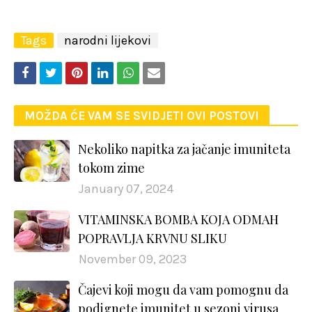
Tags
narodni lijekovi
MOŽDA ĆE VAM SE SVIDJETI OVI POSTOVI
Nekoliko napitka za jačanje imuniteta
tokom zime
January 07, 2024
VITAMINSKA BOMBA KOJA ODMAH
POPRAVLJA KRVNU SLIKU
November 09, 2023
Čajevi koji mogu da vam pomognu da
podignete imunitet u sezoni virusa