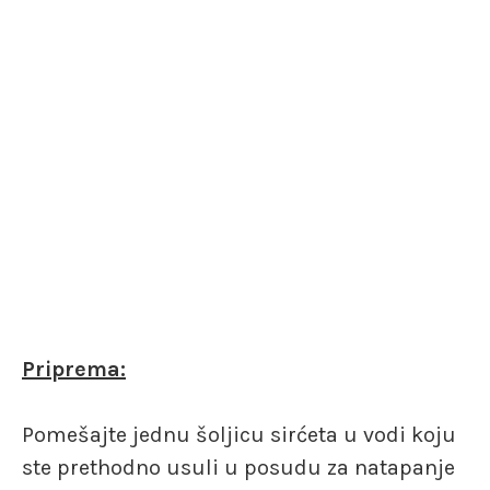
Priprema:
Pomešajte jednu šoljicu sirćeta u vodi koju
ste prethodno usuli u posudu za natapanje