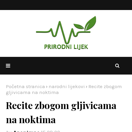
Početna stranica
narodni lijekovi
Recite zbogom
gljivicama na noktima
Recite zbogom gljivicama
na noktima