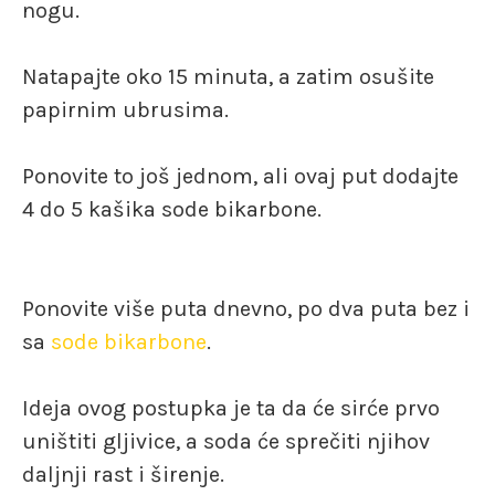
nogu.
Natapajte oko 15 minuta, a zatim osušite
papirnim ubrusima.
Ponovite to još jednom, ali ovaj put dodajte
4 do 5 kašika sode bikarbone.
Ponovite više puta dnevno, po dva puta bez i
sa
sode bikarbone
.
Ideja ovog postupka je ta da će sirće prvo
uništiti gljivice, a soda će sprečiti njihov
daljnji rast i širenje.