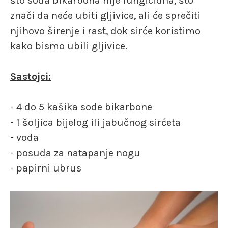
što soda bikarbona nije fungicidna, što
znači da neće ubiti gljivice, ali će sprečiti
njihovo širenje i rast, dok sirće koristimo
kako bismo ubili gljivice.
Sastojci:
- 4 do 5 kašika sode bikarbone
- 1 šoljica bijelog ili jabučnog sirćeta
- voda
- posuda za natapanje nogu
- papirni ubrus