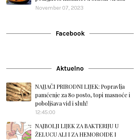
November 07, 2023
Facebook
Aktuelno
NAJJAČI PRIRODNI LIJEK: Popravlja
pamćenje za 80 posto, topi masnoće i
poboljšava vid i sluh!
12:45:00
NAJBOLJI LIJEK ZA BAKTERIJU U
ŽELUCU ALI I ZA HEMOROIDE I