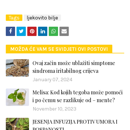
Tags
ljekovito bilje
MOŽDA ĆE VAM SE SVIDJETI OVI POSTOVI
Ovaj začin može ublažiti simptome
sindroma iritabilnog crijeva
January 07, 2024
Melisa: Kod kojih tegoba može pomoći
i po čemu se razlikuje od – mente?
November 10, 2023
JESENJA INFUZIJA PROTIV UMORA I
POSPANOSTI