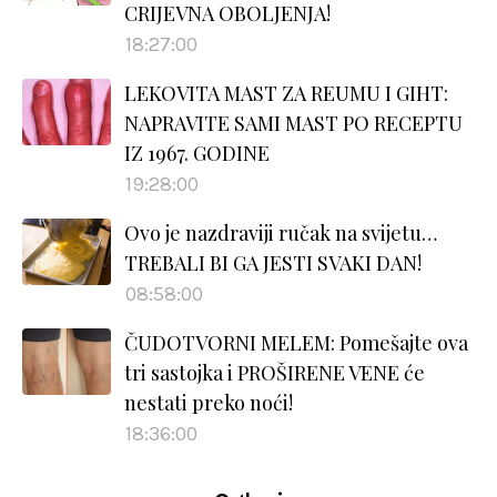
CRIJEVNA OBOLJENJA!
18:27:00
LEKOVITA MAST ZA REUMU I GIHT:
NAPRAVITE SAMI MAST PO RECEPTU
IZ 1967. GODINE
19:28:00
Ovo je nazdraviji ručak na svijetu…
TREBALI BI GA JESTI SVAKI DAN!
08:58:00
ČUDOTVORNI MELEM: Pomešajte ova
tri sastojka i PROŠIRENE VENE će
nestati preko noći!
18:36:00