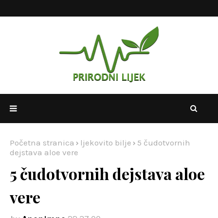
Početna stranica
ljekovito bilje
5 čudotvornih
dejstava aloe vere
5 čudotvornih dejstava aloe
vere