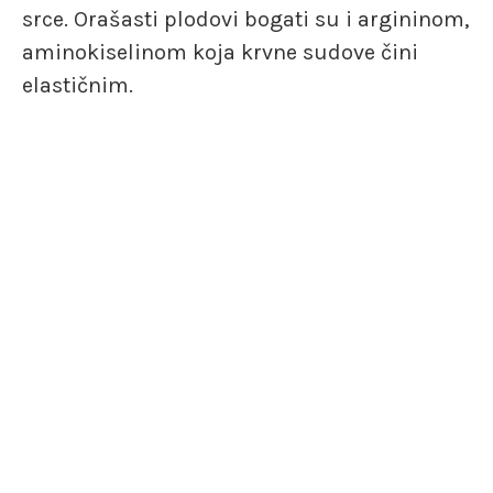
srce. Orašasti plodovi bogati su i argininom,
aminokiselinom koja krvne sudove čini
elastičnim.