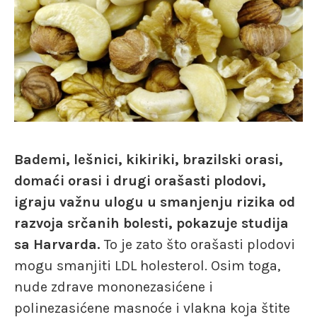
Bademi, lešnici, kikiriki, brazilski orasi,
domaći orasi i drugi orašasti plodovi,
igraju važnu ulogu u smanjenju rizika od
razvoja srčanih bolesti, pokazuje studija
sa Harvarda.
To je zato što orašasti plodovi
mogu smanjiti LDL holesterol. Osim toga,
nude zdrave mononezasićene i
polinezasićene masnoće i vlakna koja štite