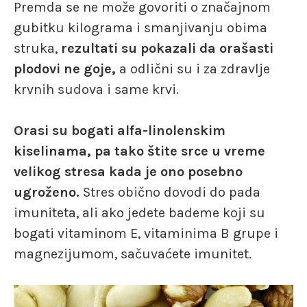
Premda se ne može govoriti o značajnom
gubitku kilograma i smanjivanju obima
struka,
rezultati su pokazali da orašasti
plodovi ne goje,
a odlični su i za zdravlje
krvnih sudova i same krvi.
Orasi su bogati alfa-linolenskim
kiselinama, pa tako štite srce u vreme
velikog stresa kada je ono posebno
ugroženo.
Stres obično dovodi do pada
imuniteta, ali ako jedete bademe koji su
bogati vitaminom E, vitaminima B grupe i
magnezijumom, sačuvaćete imunitet.