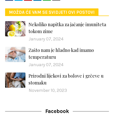
MOŽDA ĆE VAM SE SVIDJETI OVI POSTOVI
Nekoliko napitka za jačanje imuniteta
tokom zime
January 07, 2024
Zašto nam je hladno kad imamo
temperaturu
January 07, 2024
Prirodni lijekovi za bolove i grčeve u
stomaku
November 10, 2023
Facebook