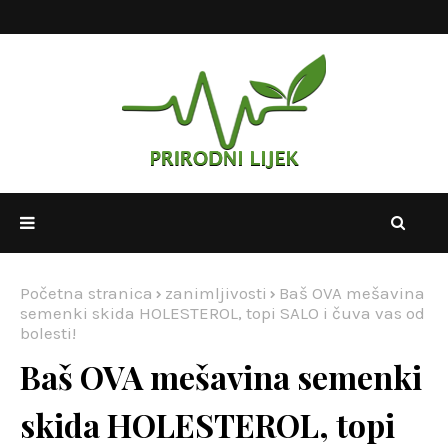
Početna stranica
zanimljivosti
Baš OVA mešavina
semenki skida HOLESTEROL, topi SALO i čuva vas od
bolesti!
Baš OVA mešavina semenki
skida HOLESTEROL, topi