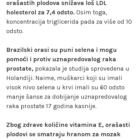
orašastih plodova snižava loš LDL
holesterol za 7,4 odsto.
Osim toga,
koncentracija triglicerida pada za više od 10
odsto.
Brazilski orasi su puni selena i mogu
pomoći i protiv uznapredovalog raka
prostate,
pokazala je studija sprovedena u
Holandiji. Naime, muškarci koji su imali
visok nivo selena u krvi imali su 60 odsto
manje šanse za dobijanje uznapredovalog
raka prostate 17 godina kasnije.
Zbog zdrave količine vitamina E, orašasti
plodovi se smatraju hranom za mozak