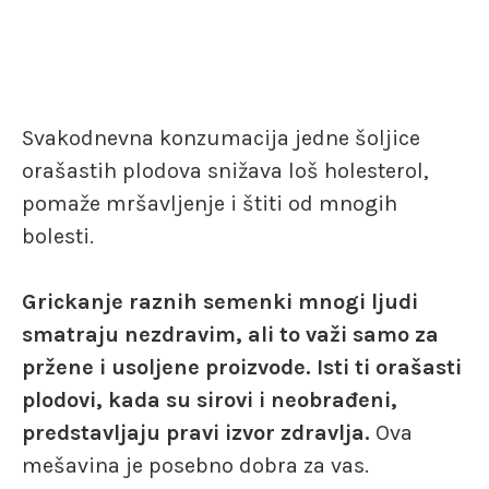
Svakodnevna konzumacija jedne šoljice
orašastih plodova snižava loš holesterol,
pomaže mršavljenje i štiti od mnogih
bolesti.
Grickanje raznih semenki mnogi ljudi
smatraju nezdravim, ali to važi samo za
pržene i usoljene proizvode. Isti ti orašasti
plodovi, kada su sirovi i neobrađeni,
predstavljaju pravi izvor zdravlja.
Ova
mešavina je posebno dobra za vas.