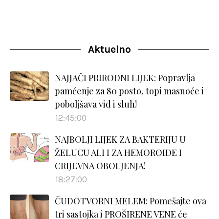
Aktuelno
NAJJAČI PRIRODNI LIJEK: Popravlja
pamćenje za 80 posto, topi masnoće i
poboljšava vid i sluh!
12:45:00
NAJBOLJI LIJEK ZA BAKTERIJU U
ŽELUCU ALI I ZA HEMOROIDE I
CRIJEVNA OBOLJENJA!
18:27:00
ČUDOTVORNI MELEM: Pomešajte ova
tri sastojka i PROŠIRENE VENE će