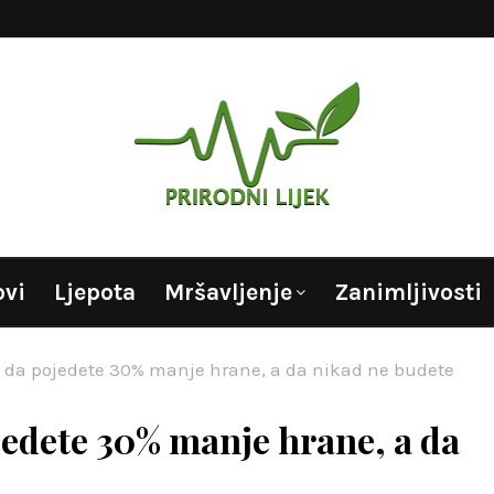
ovi
Ljepota
Mršavljenje
Zanimljivosti
 da pojedete 30% manje hrane, a da nikad ne budete
edete 30% manje hrane, a da