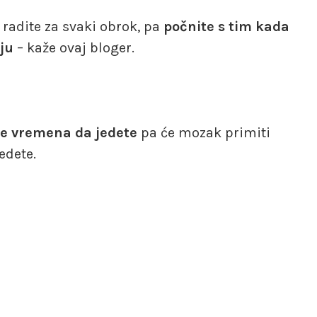
 radite za svaki obrok, pa
počnite s tim kada
nju
– kaže ovaj bloger.
iše vremena da jedete
pa će mozak primiti
edete.