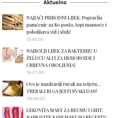
Aktuelno
NAJJAČI PRIRODNI LIJEK: Popravlja
pamćenje za 80 posto, topi masnoće i
poboljšava vid i sluh!
12:45:00
NAJBOLJI LIJEK ZA BAKTERIJU U
ŽELUCU ALI I ZA HEMOROIDE I
CRIJEVNA OBOLJENJA!
18:27:00
Ovo je nazdraviji ručak na svijetu…
TREBALI BI GA JESTI SVAKI DAN!
08:58:00
LEKOVITA MAST ZA REUMU I GIHT:
NAPRAVITE SAMI MAST PO RECEPTU