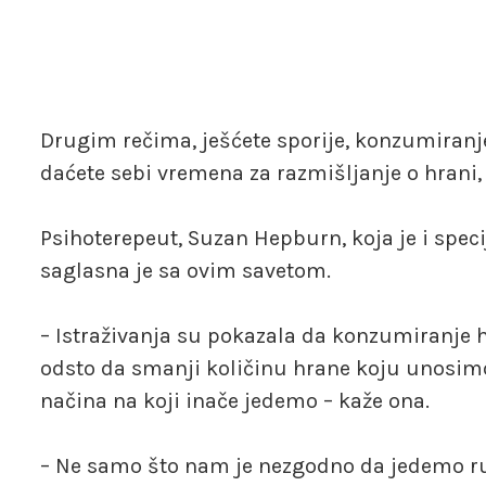
Drugim rečima, ješćete sporije, konzumira
daćete sebi vremena za razmišljanje o hrani,
Psihoterepeut, Suzan Hepburn, koja je i speci
saglasna je sa ovim savetom.
– Istraživanja su pokazala da konzumiranje
odsto da smanji količinu hrane koju unosimo
načina na koji inače jedemo – kaže ona.
– Ne samo što nam je nezgodno da jedemo r