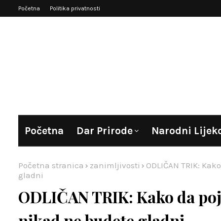
Početna
Politika privatnosti
Početna
Dar Prirode
Narodni Lijek
Početna stranica
zanimljivosti
ODLIČAN TRIK: Kako
gladni
ODLIČAN TRIK: Kako da poj
nikad ne budete gladni