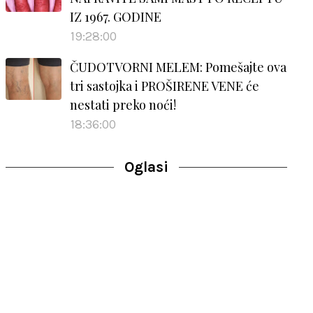
IZ 1967. GODINE
19:28:00
ČUDOTVORNI MELEM: Pomešajte ova
tri sastojka i PROŠIRENE VENE će
nestati preko noći!
18:36:00
Oglasi