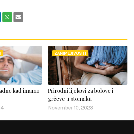
I
ZANIMLJIVOSTI
ladno kad imamo
Prirodni lijekovi za bolove i
grčeve u stomaku
24
November 10, 2023