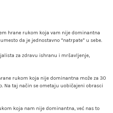
njem hrane rukom koja vam nije dominantna
 umesto da je jednostavno “natrpate” u sebe.
jalista za zdravu ishranu i mršavljenje,
 hrane rukom koja nije dominantna može za 30
. Na taj način se ometaju uobičajeni obrasci
ukom koja nam nije dominantna, već nas to