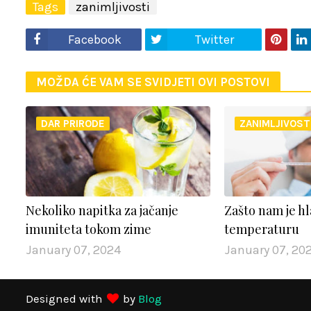
Tags
zanimljivosti
Facebook
Twitter
MOŽDA ĆE VAM SE SVIDJETI OVI POSTOVI
DAR PRIRODE
ZANIMLJIVOST
Nekoliko napitka za jačanje
Zašto nam je h
imuniteta tokom zime
temperaturu
January 07, 2024
January 07, 20
Designed with
by
Blog