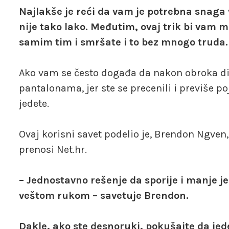
Najlakše je reći da vam je potrebna snaga v
nije tako lako. Međutim, ovaj trik bi vam
samim tim i smršate i to bez mnogo truda.
Ako vam se često događa da nakon obroka d
pantalonama, jer ste se precenili i previše 
jedete.
Ovaj korisni savet podelio je, Brendon Ngven,
prenosi Net.hr.
– Jednostavno rešenje da sporije i manje je
veštom rukom – savetuje Brendon.
Dakle, ako ste desnoruki, pokušajte da jed