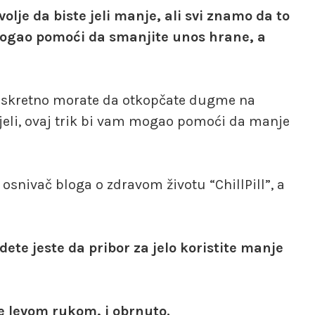
olje da biste jeli manje, ali svi znamo da to
 mogao pomoći da smanjite unos hrane, a
iskretno morate da otkopčate dugme na
pojeli, ovaj trik bi vam mogao pomoći da manje
 osnivač bloga o zdravom životu “ChillPill”, a
dete jeste da pribor za jelo koristite manje
e levom rukom, i obrnuto.