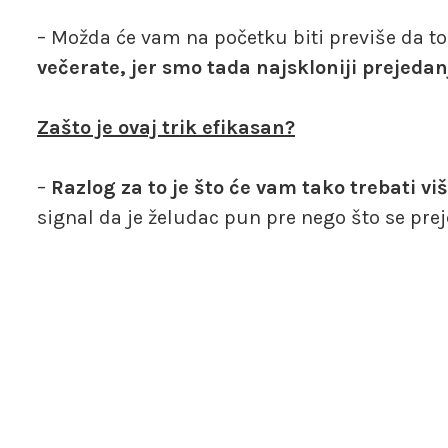
– Možda će vam na početku biti previše da to
večerate, jer smo tada najskloniji prejeda
Zašto je ovaj trik efikasan?
–
Razlog za to je što će vam tako trebati v
signal da je želudac pun pre nego što se prej