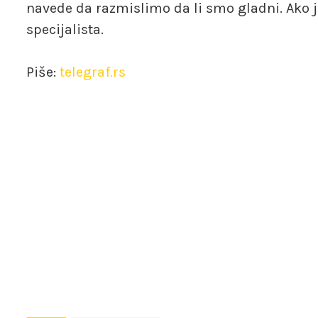
navede da razmislimo da li smo gladni. Ako je
specijalista.
Piše:
telegraf.rs