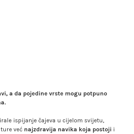
avi, a da pojedine vrste mogu potpuno
ma.
ale ispijanje čajeva u cijelom svijetu,
lture već
najzdravija navika koja postoji
i