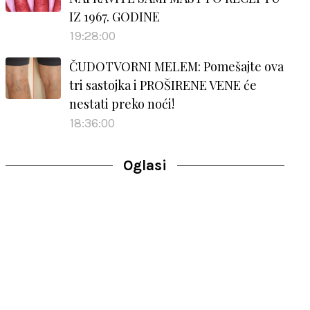
IZ 1967. GODINE
19:28:00
ČUDOTVORNI MELEM: Pomešajte ova
tri sastojka i PROŠIRENE VENE će
nestati preko noći!
18:36:00
Oglasi