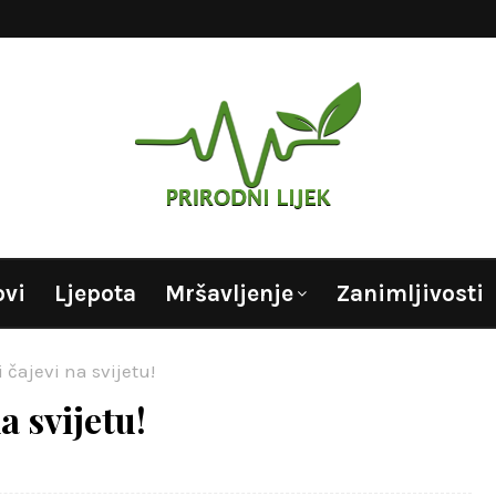
ovi
Ljepota
Mršavljenje
Zanimljivosti
i čajevi na svijetu!
a svijetu!