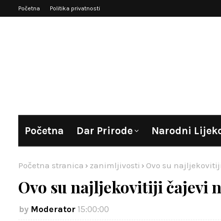
Početna
Politika privatnosti
Početna
Dar Prirode
Narodni Lijek
Početna stranica
zanimljivosti
Ovo su najljekovitij
Ovo su najljekovitiji čajevi n
Moderator
15:00:00