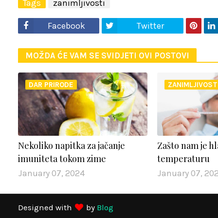
Tags
zanimljivosti
Facebook
Twitter
MOŽDA ĆE VAM SE SVIDJETI OVI POSTOVI
DAR PRIRODE
ZANIMLJIVOST
Nekoliko napitka za jačanje
Zašto nam je h
imuniteta tokom zime
temperaturu
January 07, 2024
January 07, 20
Designed with
by
Blog