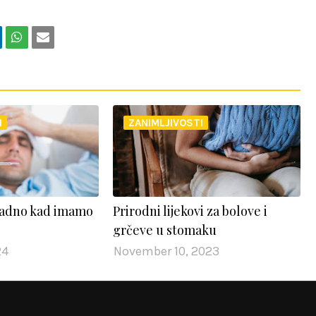
I
ZANIMLJIVOSTI
ladno kad imamo
Prirodni lijekovi za bolove i
grčeve u stomaku
24
November 10, 2023