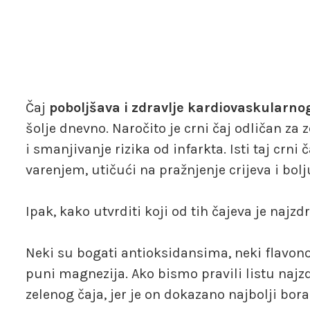
Čaj
poboljšava i zdravlje kardiovaskularno
šolje dnevno. Naročito je crni čaj odličan za
i smanjivanje rizika od infarkta. Isti taj crn
varenjem, utičući na pražnjenje crijeva i bolj
Ipak, kako utvrditi koji od tih čajeva je najz
Neki su bogati antioksidansima, neki flavono
puni magnezija. Ako bismo pravili listu najzd
zelenog čaja, jer je on dokazano najbolji bor