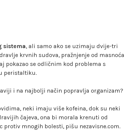
g sistema
, ali samo ako se uzimaju dvije-tri
 zdravlje krvnih sudova, pražnjenje od masnoća
i čaj pokazao se odličnim kod problema s
u peristaltiku.
draviji i na najbolji način popravlja organizam?
vidima, neki imaju više kofeina, dok su neki
ravijih čajeva, ona bi morala krenuti od
ac protiv mnogih bolesti, pišu nezavisne.com.