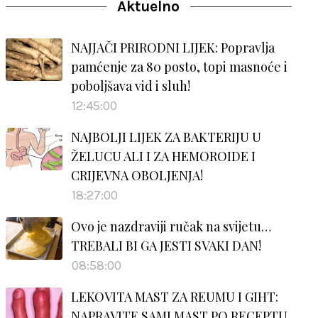
Aktuelno
NAJJAČI PRIRODNI LIJEK: Popravlja
pamćenje za 80 posto, topi masnoće i
poboljšava vid i sluh!
12:45:00
NAJBOLJI LIJEK ZA BAKTERIJU U
ŽELUCU ALI I ZA HEMOROIDE I
CRIJEVNA OBOLJENJA!
18:27:00
Ovo je nazdraviji ručak na svijetu…
TREBALI BI GA JESTI SVAKI DAN!
08:58:00
LEKOVITA MAST ZA REUMU I GIHT:
NAPRAVITE SAMI MAST PO RECEPTU