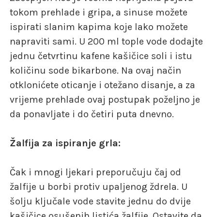
tokom prehlade i gripa, a sinuse možete
ispirati slanim kapima koje lako možete
napraviti sami. U 200 ml tople vode dodajte
jednu četvrtinu kafene kašičice soli i istu
količinu sode bikarbone. Na ovaj način
otklonićete oticanje i otežano disanje, a za
vrijeme prehlade ovaj postupak poželjno je
da ponavljate i do četiri puta dnevno.
Žalfija za ispiranje grla:
Čak i mnogi ljekari preporučuju čaj od
žalfije u borbi protiv upaljenog ždrela. U
šolju ključale vode stavite jednu do dvije
kašičice osušenih listića žalfije. Ostavite da