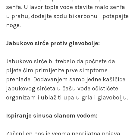
senfa. U lavor tople vode stavite malo senfa
u prahu, dodajte sodu bikarbonu i potapajte
noge.
Jabukovo sirće protiv glavobolje:
Jabukovo sirće bi trebalo da počnete da
pijete čim primijetite prve simptome
prehlade. Dodavanjem samo jedne kašičice
jabukovog sirćeta u čašu vode očistićete
organizam i ublažiti upalu grla i glavobolju.
Ispiranje sinusa slanom vodom:
Začepljen nos je veoma neprijatna pojava