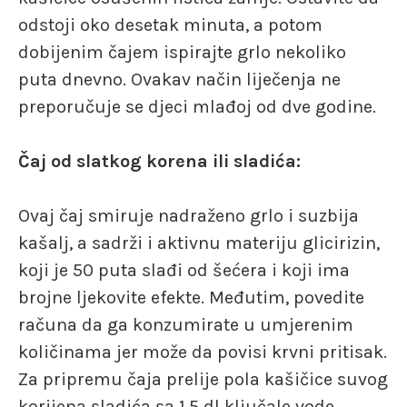
odstoji oko desetak minuta, a potom
dobijenim čajem ispirajte grlo nekoliko
puta dnevno. Ovakav način liječenja ne
preporučuje se djeci mlađoj od dve godine.
Čaj od slatkog korena ili sladića:
Ovaj čaj smiruje nadraženo grlo i suzbija
kašalj, a sadrži i aktivnu materiju glicirizin,
koji je 50 puta slađi od šećera i koji ima
brojne ljekovite efekte. Međutim, povedite
računa da ga konzumirate u umjerenim
količinama jer može da povisi krvni pritisak.
Za pripremu čaja prelije pola kašičice suvog
korijena sladića sa 1,5 dl ključale vode.