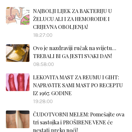
NAJBOLJI LIJEK ZA BAKTERIJU U
ŽELUCU ALI I ZA HEMOROIDE I
CRIJEVNA OBOLJENJA!
18:27:00
Ovo je nazdraviji ručak na svijetu…
TREBALI BI GA JESTI SVAKI DAN!
08:58:00
LEKOVITA MAST ZA REUMU I GIHT:
NAPRAVITE SAMI MAST PO RECEPTU
IZ 1967. GODINE
19:28:00
ČUDOTVORNI MELEM: Pomešajte ova
tri sastojka i PROŠIRENE VENE će
nestati preko noći!