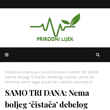
Početna stranica
zanimljivosti
SAMO TRI DANA:
Nema boljeg ‘čistača’ debelog crijeva i jetre od
toksina, osim toga prijat će i vašem stomaku!
SAMO TRI DANA: Nema
boljeg ‘čistača’ debelog