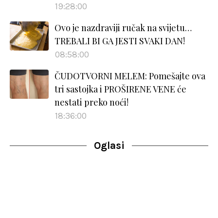
19:28:00
Ovo je nazdraviji ručak na svijetu…
TREBALI BI GA JESTI SVAKI DAN!
08:58:00
ČUDOTVORNI MELEM: Pomešajte ova
tri sastojka i PROŠIRENE VENE će
nestati preko noći!
18:36:00
Oglasi