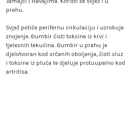
Jamajci i Havajima. Koristi se svjež i u
prahu.
Svjež potiče perifernu cirkulaciju i uzrokuje
znojenje. Đumbir čisti toksine iz krvi i
tjelesnih tekućina. Đumbir u prahu je
djelotvoran kod srčanih oboljenja, čisti sluz
i toksine iz pluća te djeluje protuupalno kod
artritisa.