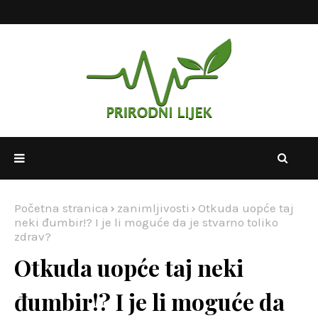
Početna stranica
zanimljivosti
Otkuda uopće taj
neki đumbir!? I je li moguće da je stvarno toliko
zdrav?
Otkuda uopće taj neki
đumbir!? I je li moguće da