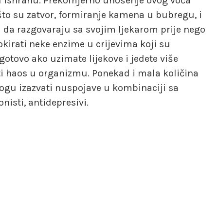
nu ishranu. Prekomjerno unošenje ovog voća
što su zatvor, formiranje kamena u bubregu, i
bi da razgovaraju sa svojim ljekarom prije nego
kirati neke enzime u crijevima koji su
gotovo ako uzimate lijekove i jedete više
i haos u organizmu. Ponekad i mala količina
mogu izazvati nuspojave u kombinaciji sa
isti, antidepresivi.