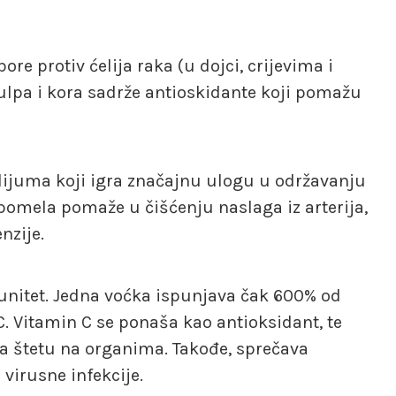
re protiv ćelija raka (u dojci, crijevima i
ulpa i kora sadrže antioskidante koji pomažu
alijuma koji igra značajnu ulogu u održavanju
 pomela pomaže u čišćenju naslaga iz arterija,
nzije.
unitet. Jedna voćka ispunjava čak 600% od
 Vitamin C se ponaša kao antioksidant, te
va štetu na organima. Takođe, sprečava
 virusne infekcije.