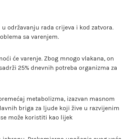
 održavanju rada crijeva i kod zatvora.
roblema sa varenjem.
moći će varenje. Zbog mnogo vlakana, on
a sadrži 25% dnevnih potreba organizma za
i poremećaj metabolizma, izazvan masnom
vnih briga za ljude koji žive u razvijenim
e može koristiti kao lijek