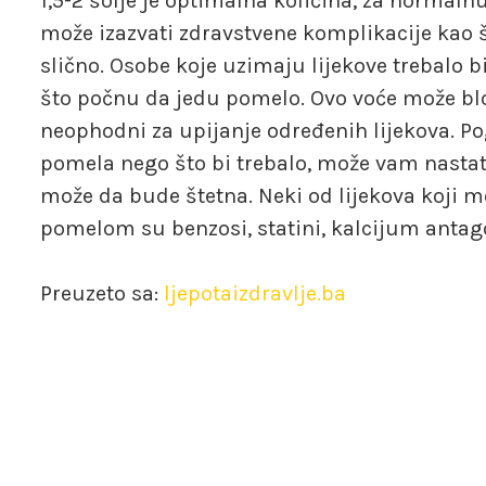
1,5-2 šolje je optimalna količina, za normal
može izazvati zdravstvene komplikacije kao 
slično. Osobe koje uzimaju lijekove trebalo 
što počnu da jedu pomelo. Ovo voće može blo
neophodni za upijanje određenih lijekova. Po
pomela nego što bi trebalo, može vam nastat
može da bude štetna. Neki od lijekova koji 
pomelom su benzosi, statini, kalcijum antagon
Preuzeto sa:
ljepotaizdravlje.ba