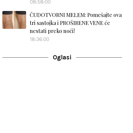
08:58:00
ČUDOTVORNI MELEM: Pomešajte ova
tri sastojka i PROŠIRENE VENE će
nestati preko noći!
18:36:00
Oglasi