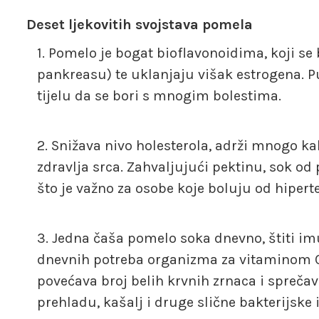
Deset ljekovitih svojstava pomela
Pomelo je bogat bioflavonoidima, koji se bo
pankreasu) te uklanjaju višak estrogena. P
tijelu da se bori s mnogim bolestima.
Snižava nivo holesterola, adrži mnogo k
zdravlja srca. Zahvaljujući pektinu, sok od
što je važno za osobe koje boluju od hiperte
Jedna čaša pomelo soka dnevno, štiti im
dnevnih potreba organizma za vitaminom C.
povećava broj belih krvnih zrnaca i spreča
prehladu, kašalj i druge slične bakterijske i