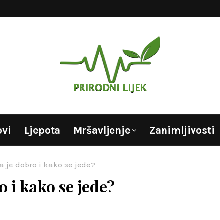
ovi
Ljepota
Mršavljenje
Zanimljivosti
a je dobro i kako se jede?
o i kako se jede?