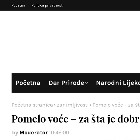
Početna
Politika privatnosti
Početna
Dar Prirode
Narodni Lijek
Početna stranica
zanimljivosti
Pomelo voće – za št
Pomelo voće – za šta je dobr
Moderator
10:46:00