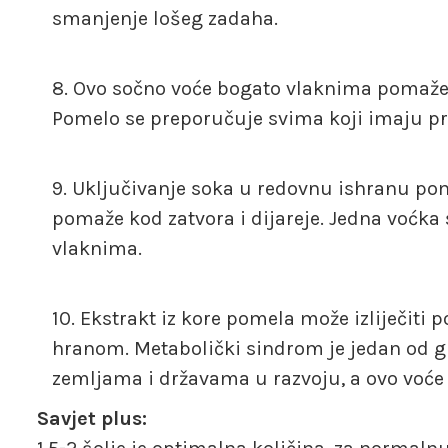
smanjenje lošeg zadaha.
Ovo sočno voće bogato vlaknima pomaže u
Pomelo se preporučuje svima koji imaju p
Uključivanje soka u redovnu ishranu po
pomaže kod zatvora i dijareje. Jedna voćk
vlaknima.
Ekstrakt iz kore pomela može izliječit
hranom. Metabolički sindrom je jedan od gla
zemljama i državama u razvoju, a ovo voće s
Savjet plus: