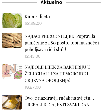
Aktuelno
Kupus dijeta
22:28:00
NAJJAČI PRIRODNI LIJEK: Popravlja
pamćenje za 80 posto, topi masnoće i
poboljšava vid i sluh!
12:45:00
NAJBOLJI LIJEK ZA BAKTERIJU U
ŽELUCU ALI I ZA HEMOROIDE I
CRIJEVNA OBOLJENJA!
18:27:00
Ovo je nazdraviji ručak na svijetu…
TREBALI BI GA JESTI SVAKI DAN!