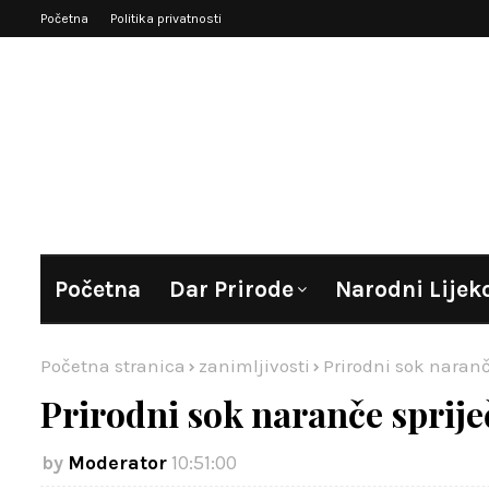
Početna
Politika privatnosti
Početna
Dar Prirode
Narodni Lijek
Početna stranica
zanimljivosti
Prirodni sok naranče
Prirodni sok naranče spriječ
Moderator
10:51:00