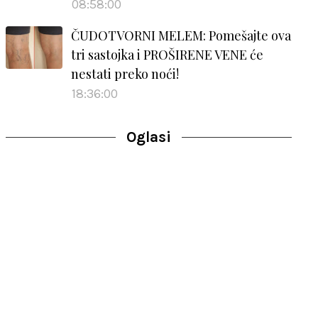
08:58:00
ČUDOTVORNI MELEM: Pomešajte ova
tri sastojka i PROŠIRENE VENE će
nestati preko noći!
18:36:00
Oglasi