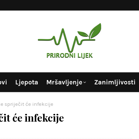
ovi
Ljepota
Mršavljenje
Zanimljivosti
 spriječit će infekcije
it će infekcije