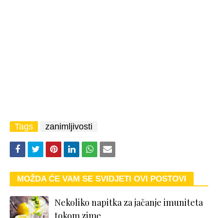
Tags
zanimljivosti
MOŽDA ĆE VAM SE SVIDJETI OVI POSTOVI
Nekoliko napitka za jačanje imuniteta
tokom zime