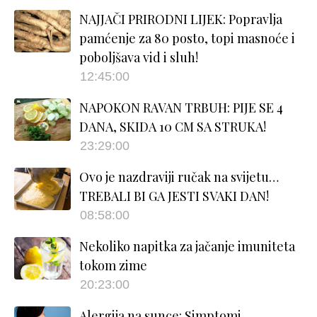
NAJJAČI PRIRODNI LIJEK: Popravlja
pamćenje za 80 posto, topi masnoće i
poboljšava vid i sluh!
12:45:00
NAPOKON RAVAN TRBUH: PIJE SE 4
DANA, SKIDA 10 CM SA STRUKA!
23:29:00
Ovo je nazdraviji ručak na svijetu…
TREBALI BI GA JESTI SVAKI DAN!
08:58:00
Nekoliko napitka za jačanje imuniteta
tokom zime
20:23:00
Alergija na sunce: Simptomi,