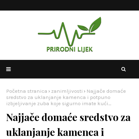
Početna stranica
zanimljivosti
Najjače domaće
sredstvo za uklanjanje kamenca i potpuno
izbjeljivanje zuba koje sigurno imate kući…
Najjače domaće sredstvo za
uklanjanje kamenca i