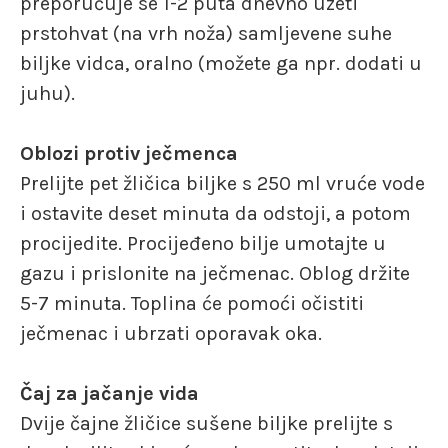
preporučuje se 1-2 puta dnevno uzeti
prstohvat (na vrh noža) samljevene suhe
biljke vidca, oralno (možete ga npr. dodati u
juhu).
Oblozi protiv ječmenca
Prelijte pet žličica biljke s 250 ml vruće vode
i ostavite deset minuta da odstoji, a potom
procijedite. Procijeđeno bilje umotajte u
gazu i prislonite na ječmenac. Oblog držite
5-7 minuta. Toplina će pomoći očistiti
ječmenac i ubrzati oporavak oka.
Čaj za jačanje vida
Dvije čajne žličice sušene biljke prelijte s