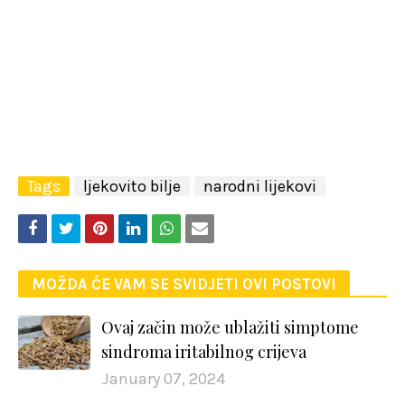
Tags
ljekovito bilje
narodni lijekovi
MOŽDA ĆE VAM SE SVIDJETI OVI POSTOVI
Ovaj začin može ublažiti simptome
sindroma iritabilnog crijeva
January 07, 2024