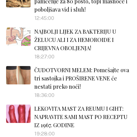
pamćenje za 80 posto, topi masnoće i
poboljšava vid i sluh!
12:45:00
NAJBOLJI LIJEK ZA BAKTERIJU U
ŽELUCU ALI I ZA HEMOROIDE I
CRIJEVNA OBOLJENJA!
18:27:00
ČUDOTVORNI MELEM: Pomešajte ova
tri sastojka i PROŠIRENE VENE će
nestati preko noći!
18:36:00
LEKOVITA MAST ZA REUMU I GIHT:
NAPRAVITE SAMI MAST PO RECEPTU
IZ 1967. GODINE
19:28:00