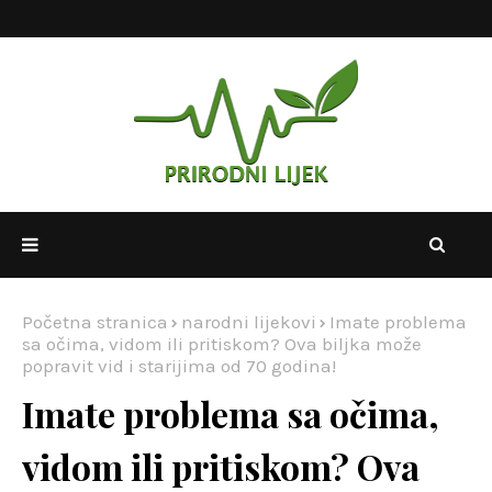
Početna stranica
narodni lijekovi
Imate problema
sa očima, vidom ili pritiskom? Ova biljka može
popravit vid i starijima od 70 godina!
Imate problema sa očima,
vidom ili pritiskom? Ova