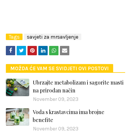
Tags
savjeti za mrsavljenje
MOŽDA ĆE VAM SE SVIDJETI OVI POSTOVI
Ubrzajte metabolizam i sagorite masti
na prirodan način
November 09, 2023
Voda s krastavcima ima brojne
benefite
November 09, 2023