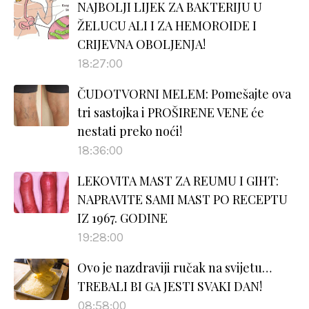
NAJBOLJI LIJEK ZA BAKTERIJU U
ŽELUCU ALI I ZA HEMOROIDE I
CRIJEVNA OBOLJENJA!
18:27:00
ČUDOTVORNI MELEM: Pomešajte ova
tri sastojka i PROŠIRENE VENE će
nestati preko noći!
18:36:00
LEKOVITA MAST ZA REUMU I GIHT:
NAPRAVITE SAMI MAST PO RECEPTU
IZ 1967. GODINE
19:28:00
Ovo je nazdraviji ručak na svijetu…
TREBALI BI GA JESTI SVAKI DAN!
08:58:00