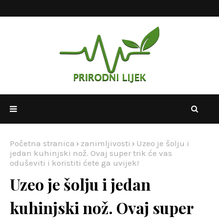
Početna stranica
zanimljivosti
Uzeo je šolju i
jedan kuhinjski nož. Ovaj super trik će vas
oduševiti i koristiti ćete ga uvijek!
Uzeo je šolju i jedan
kuhinjski nož. Ovaj super