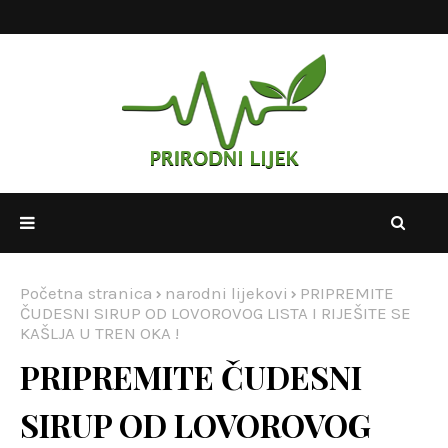
Početna stranica
narodni lijekovi
PRIPREMITE
ČUDESNI SIRUP OD LOVOROVOG LISTA I RIJEŠITE SE
KAŠLJA U TREN OKA !
PRIPREMITE ČUDESNI
SIRUP OD LOVOROVOG