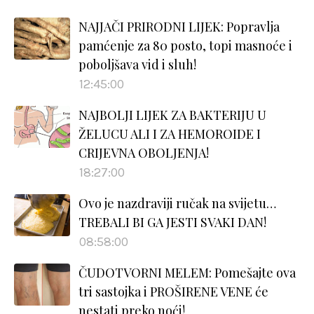
NAJJAČI PRIRODNI LIJEK: Popravlja
pamćenje za 80 posto, topi masnoće i
poboljšava vid i sluh!
12:45:00
NAJBOLJI LIJEK ZA BAKTERIJU U
ŽELUCU ALI I ZA HEMOROIDE I
CRIJEVNA OBOLJENJA!
18:27:00
Ovo je nazdraviji ručak na svijetu…
TREBALI BI GA JESTI SVAKI DAN!
08:58:00
ČUDOTVORNI MELEM: Pomešajte ova
tri sastojka i PROŠIRENE VENE će
nestati preko noći!