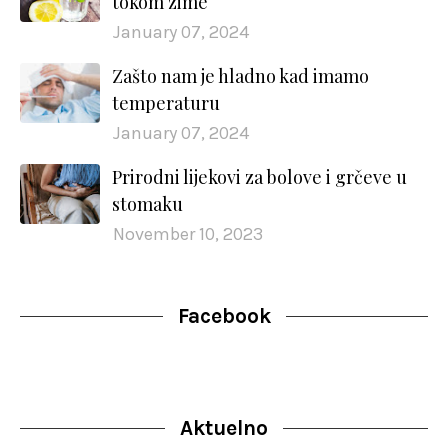
tokom zime
January 07, 2024
Zašto nam je hladno kad imamo
temperaturu
January 07, 2024
Prirodni lijekovi za bolove i grčeve u
stomaku
November 10, 2023
Facebook
Aktuelno