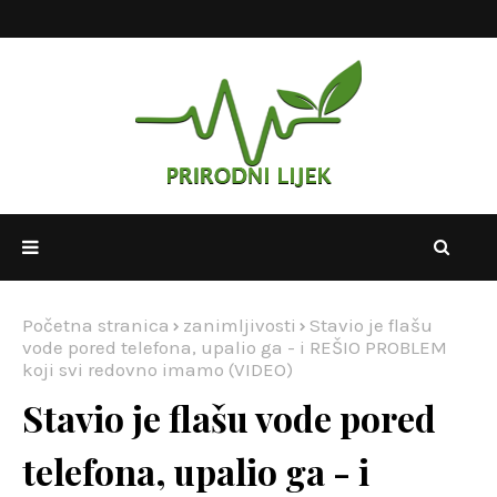
Početna stranica
zanimljivosti
Stavio je flašu
vode pored telefona, upalio ga - i REŠIO PROBLEM
koji svi redovno imamo (VIDEO)
Stavio je flašu vode pored
telefona, upalio ga - i