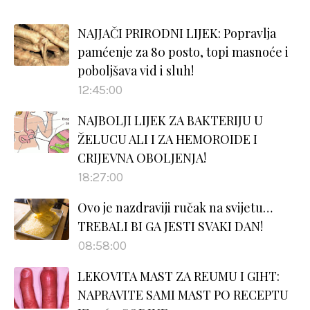
NAJJAČI PRIRODNI LIJEK: Popravlja
pamćenje za 80 posto, topi masnoće i
poboljšava vid i sluh!
12:45:00
NAJBOLJI LIJEK ZA BAKTERIJU U
ŽELUCU ALI I ZA HEMOROIDE I
CRIJEVNA OBOLJENJA!
18:27:00
Ovo je nazdraviji ručak na svijetu…
TREBALI BI GA JESTI SVAKI DAN!
08:58:00
LEKOVITA MAST ZA REUMU I GIHT:
NAPRAVITE SAMI MAST PO RECEPTU