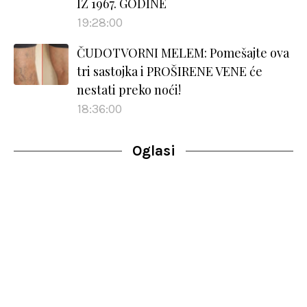
IZ 1967. GODINE
19:28:00
ČUDOTVORNI MELEM: Pomešajte ova
tri sastojka i PROŠIRENE VENE će
nestati preko noći!
18:36:00
Oglasi