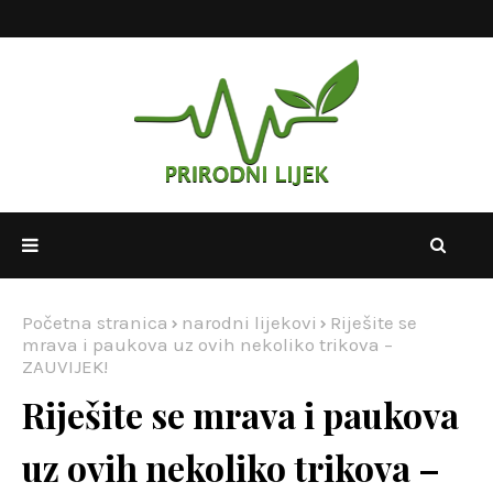
Početna stranica
narodni lijekovi
Riješite se
mrava i paukova uz ovih nekoliko trikova –
ZAUVIJEK!
Riješite se mrava i paukova
uz ovih nekoliko trikova –