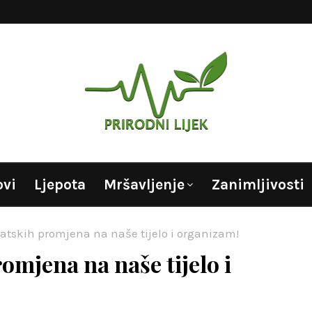
ovi
Ljepota
Mršavljenje
Zanimljivosti
atskih promjena na naše tijelo i organizam!
omjena na naše tijelo i