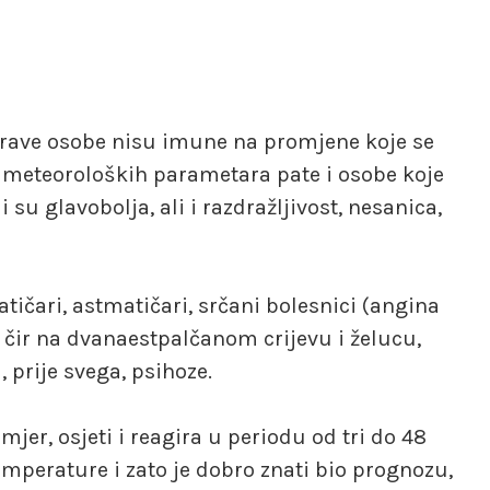
 zdrave osobe nisu imune na promjene koje se
 meteoroloških parametara pate i osobe koje
 su glavobolja, ali i razdražljivost, nesanica,
atičari, astmatičari, srčani bolesnici (angina
ju čir na dvanaestpalčanom crijevu i želucu,
, prije svega, psihoze.
jer, osjeti i reagira u periodu od tri do 48
emperature i zato je dobro znati bio prognozu,