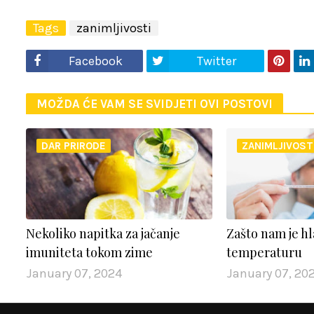
Tags
zanimljivosti
Facebook
Twitter
MOŽDA ĆE VAM SE SVIDJETI OVI POSTOVI
DAR PRIRODE
ZANIMLJIVOST
Nekoliko napitka za jačanje
Zašto nam je h
imuniteta tokom zime
temperaturu
January 07, 2024
January 07, 20