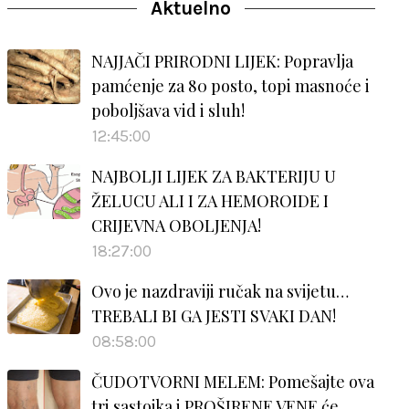
Aktuelno
NAJJAČI PRIRODNI LIJEK: Popravlja
pamćenje za 80 posto, topi masnoće i
poboljšava vid i sluh!
12:45:00
NAJBOLJI LIJEK ZA BAKTERIJU U
ŽELUCU ALI I ZA HEMOROIDE I
CRIJEVNA OBOLJENJA!
18:27:00
Ovo je nazdraviji ručak na svijetu…
TREBALI BI GA JESTI SVAKI DAN!
08:58:00
ČUDOTVORNI MELEM: Pomešajte ova
tri sastojka i PROŠIRENE VENE će