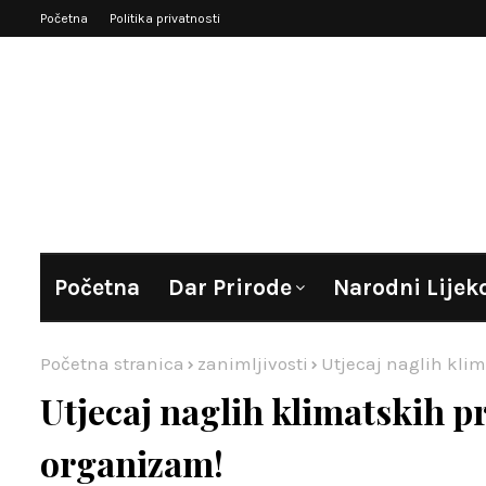
Početna
Politika privatnosti
Početna
Dar Prirode
Narodni Lijek
Početna stranica
zanimljivosti
Utjecaj naglih klim
Utjecaj naglih klimatskih pr
organizam!