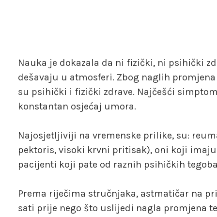
Nauka je dokazala da ni fizički, ni psihički
dešavaju u atmosferi. Zbog naglih promjena
su psihički i fizički zdrave. Najčešći simptomi
konstantan osjećaj umora.
Najosjetljiviji na vremenske prilike, su: reum
pektoris, visoki krvni pritisak), oni koji ima
pacijenti koji pate od raznih psihičkih tegoba
Prema riječima stručnjaka, astmatičar na prim
sati prije nego što uslijedi nagla promjena t