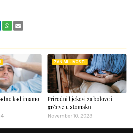
I
ZANIMLJIVOSTI
ladno kad imamo
Prirodni lijekovi za bolove i
grčeve u stomaku
24
November 10, 2023