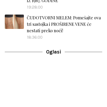
IZ 1967. GODINE
19:28:00
ČUDOTVORNI MELEM: Pomešajte ova
tri sastojka i PROŠIRENE VENE će
nestati preko noći!
18:36:00
Oglasi