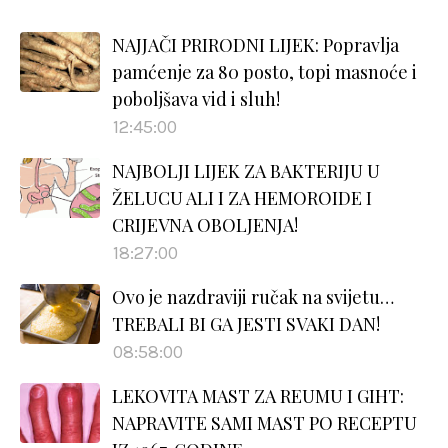
NAJJAČI PRIRODNI LIJEK: Popravlja
pamćenje za 80 posto, topi masnoće i
poboljšava vid i sluh!
12:45:00
NAJBOLJI LIJEK ZA BAKTERIJU U
ŽELUCU ALI I ZA HEMOROIDE I
CRIJEVNA OBOLJENJA!
18:27:00
Ovo je nazdraviji ručak na svijetu…
TREBALI BI GA JESTI SVAKI DAN!
08:58:00
LEKOVITA MAST ZA REUMU I GIHT:
NAPRAVITE SAMI MAST PO RECEPTU