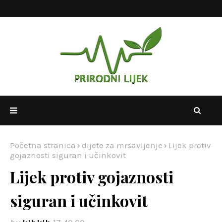
Početna stranica
dijete za mrsavljenje
Lijek protiv
gojaznosti siguran i učinkovit
Lijek protiv gojaznosti
siguran i učinkovit