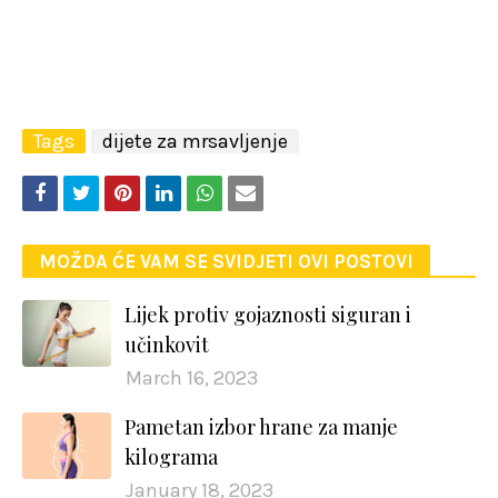
Tags
dijete za mrsavljenje
MOŽDA ĆE VAM SE SVIDJETI OVI POSTOVI
Lijek protiv gojaznosti siguran i
učinkovit
March 16, 2023
Pametan izbor hrane za manje
kilograma
January 18, 2023