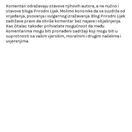
Komentari odražavaju stavove njihovih autora, a ne nužno i
stavove bloga Prirodni Lijek. Molimo korisnike da se suzdrže od
vrijeđanja, psovanja i vulgarnog izražavanja. Blog Prirodni Lijek
zadržava pravo da obriše komentar bez najave i objašnjenja.
Kao čitalac također prihvatate mogućnost da među
komentarima mogu biti pronađeni sadržaji koji mogu biti u
suprotnosti sa vašim vjerskim, moralnim i drugim načelima i
uvjerenjima.