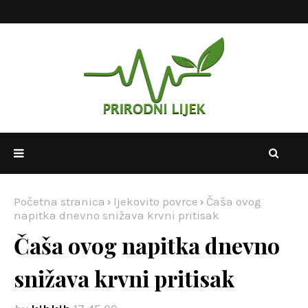
Početna stranica
ljekovito povrce
Čaša ovog
napitka dnevno snižava krvni pritisak
Čaša ovog napitka dnevno
snižava krvni pritisak