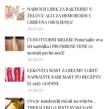
NAJBOLJI LIJEK ZA BAKTERIJU U
ŽELUCU ALI I ZA HEMOROIDE I
CRIJEVNA OBOLJENJA!
18:27:00
ČUDOTVORNI MELEM: Pomešajte ova
tri sastojka i PROŠIRENE VENE će
nestati preko noći!
18:36:00
LEKOVITA MAST ZA REUMU I GIHT:
NAPRAVITE SAMI MAST PO RECEPTU
IZ 1967. GODINE
19:28:00
Ovo je nazdraviji ručak na svijetu…
TREBALI BI GA JESTI SVAKI DAN!