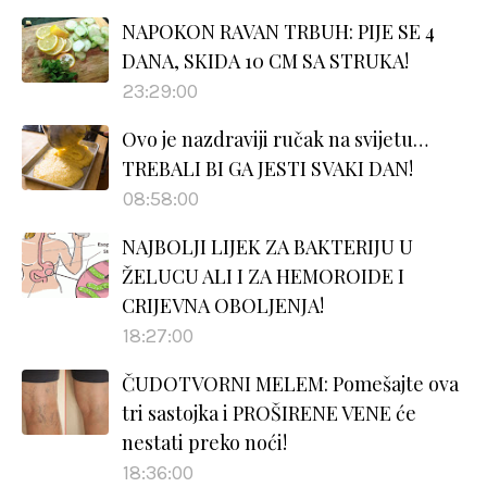
NAPOKON RAVAN TRBUH: PIJE SE 4
DANA, SKIDA 10 CM SA STRUKA!
23:29:00
Ovo je nazdraviji ručak na svijetu…
TREBALI BI GA JESTI SVAKI DAN!
08:58:00
NAJBOLJI LIJEK ZA BAKTERIJU U
ŽELUCU ALI I ZA HEMOROIDE I
CRIJEVNA OBOLJENJA!
18:27:00
ČUDOTVORNI MELEM: Pomešajte ova
tri sastojka i PROŠIRENE VENE će
nestati preko noći!
18:36:00