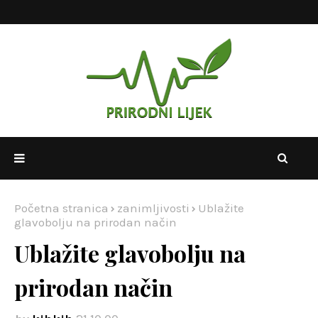
Početna stranica
zanimljivosti
Ublažite
glavobolju na prirodan način
Ublažite glavobolju na
prirodan način