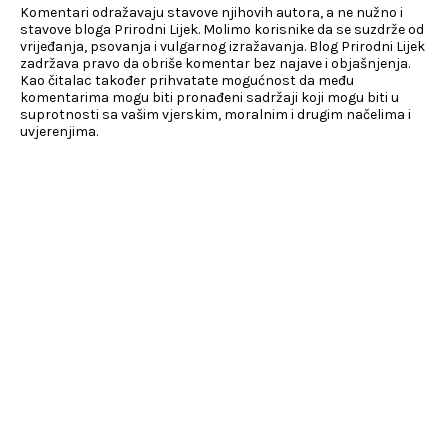
Komentari odražavaju stavove njihovih autora, a ne nužno i
stavove bloga Prirodni Lijek. Molimo korisnike da se suzdrže od
vrijeđanja, psovanja i vulgarnog izražavanja. Blog Prirodni Lijek
zadržava pravo da obriše komentar bez najave i objašnjenja.
Kao čitalac također prihvatate mogućnost da među
komentarima mogu biti pronađeni sadržaji koji mogu biti u
suprotnosti sa vašim vjerskim, moralnim i drugim načelima i
uvjerenjima.