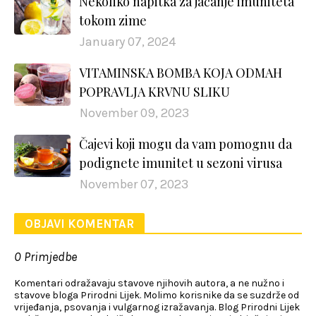
Nekoliko napitka za jačanje imuniteta
tokom zime
January 07, 2024
VITAMINSKA BOMBA KOJA ODMAH
POPRAVLJA KRVNU SLIKU
November 09, 2023
Čajevi koji mogu da vam pomognu da
podignete imunitet u sezoni virusa
November 07, 2023
OBJAVI KOMENTAR
0 Primjedbe
Komentari odražavaju stavove njihovih autora, a ne nužno i
stavove bloga Prirodni Lijek. Molimo korisnike da se suzdrže od
vrijeđanja, psovanja i vulgarnog izražavanja. Blog Prirodni Lijek