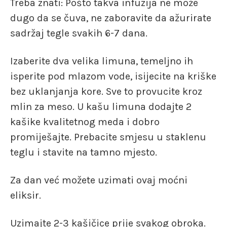
Treba znati: Pošto takva infuzija ne može
dugo da se čuva, ne zaboravite da ažurirate
sadržaj tegle svakih 6-7 dana.
Izaberite dva velika limuna, temeljno ih
isperite pod mlazom vode, isijecite na kriške
bez uklanjanja kore. Sve to provucite kroz
mlin za meso. U kašu limuna dodajte 2
kašike kvalitetnog meda i dobro
promiješajte. Prebacite smjesu u staklenu
teglu i stavite na tamno mjesto.
Za dan već možete uzimati ovaj moćni
eliksir.
Uzimajte 2-3 kašičice prije svakog obroka.