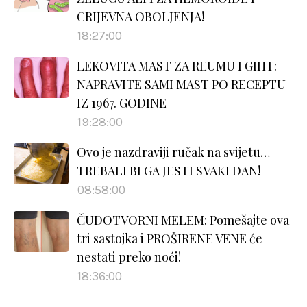
CRIJEVNA OBOLJENJA!
18:27:00
LEKOVITA MAST ZA REUMU I GIHT:
NAPRAVITE SAMI MAST PO RECEPTU
IZ 1967. GODINE
19:28:00
Ovo je nazdraviji ručak na svijetu…
TREBALI BI GA JESTI SVAKI DAN!
08:58:00
ČUDOTVORNI MELEM: Pomešajte ova
tri sastojka i PROŠIRENE VENE će
nestati preko noći!
18:36:00