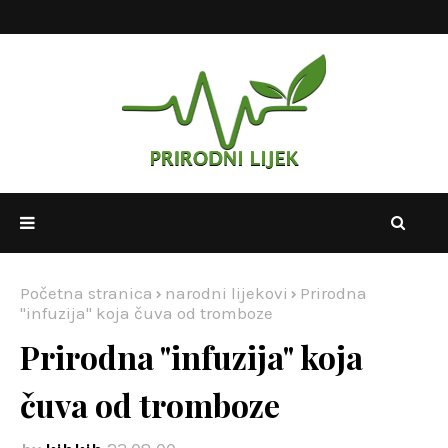
Početna stranica
narodni lijekovi
Prirodna
"infuzija" koja čuva od tromboze
Prirodna "infuzija" koja
čuva od tromboze