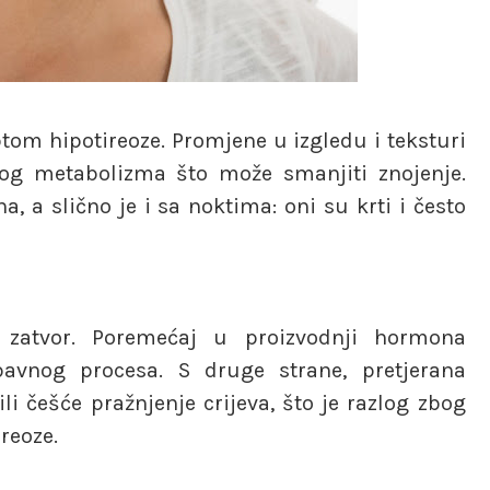
ptom hipotireoze. Promjene u izgledu i teksturi
nog metabolizma što može smanjiti znojenje.
, a slično je i sa noktima: oni su krti i često
 zatvor. Poremećaj u proizvodnji hormona
bavnog procesa. S druge strane, pretjerana
li češće pražnjenje crijeva, što je razlog zbog
reoze.