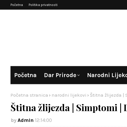
Početna
Politika privatnosti
Početna
Dar Prirode
Narodni Lijek
Početna stranica
narodni lijekovi
Štitna žlijezda |
Štitna žlijezda | Simptomi | 
Admin
12:14:00