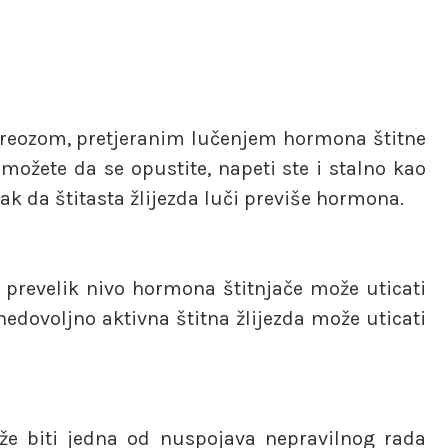
tireozom, pretjeranim lučenjem hormona štitne
 možete da se opustite, napeti ste i stalno kao
nak da štitasta žlijezda luči previše hormona.
– prevelik nivo hormona štitnjače može uticati
nedovoljno aktivna štitna žlijezda može uticati
že biti jedna od nuspojava nepravilnog rada