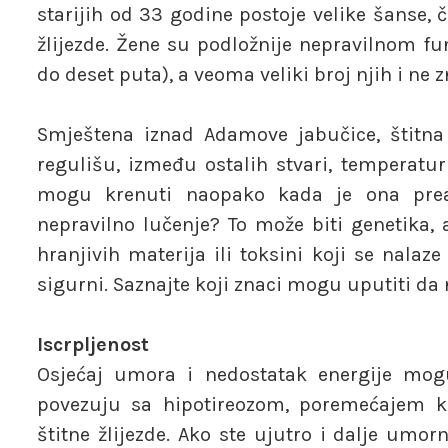
starijih od 33 godine postoje velike šanse,
žlijezde. Žene su podložnije nepravilnom fu
do deset puta), a veoma veliki broj njih i ne 
Smještena iznad Adamove jabučice, štitna ž
regulišu, između ostalih stvari, temperatur
mogu krenuti naopako kada je ona preakt
nepravilno lučenje? To može biti genetika,
hranjivih materija ili toksini koji se nalaze
sigurni. Saznajte koji znaci mogu uputiti da 
Iscrpljenost
Osjećaj umora i nedostatak energije mogu
povezuju sa hipotireozom, poremećajem ko
štitne žlijezde. Ako ste ujutro i dalje umo