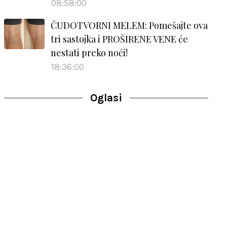
08:58:00
ČUDOTVORNI MELEM: Pomešajte ova
tri sastojka i PROŠIRENE VENE će
nestati preko noći!
18:36:00
Oglasi