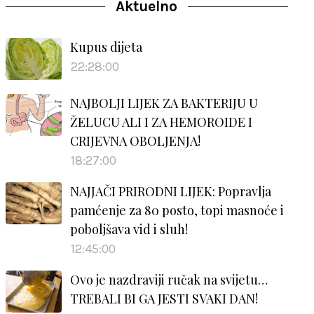
Aktuelno
Kupus dijeta
22:28:00
NAJBOLJI LIJEK ZA BAKTERIJU U
ŽELUCU ALI I ZA HEMOROIDE I
CRIJEVNA OBOLJENJA!
18:27:00
NAJJAČI PRIRODNI LIJEK: Popravlja
pamćenje za 80 posto, topi masnoće i
poboljšava vid i sluh!
12:45:00
Ovo je nazdraviji ručak na svijetu…
TREBALI BI GA JESTI SVAKI DAN!