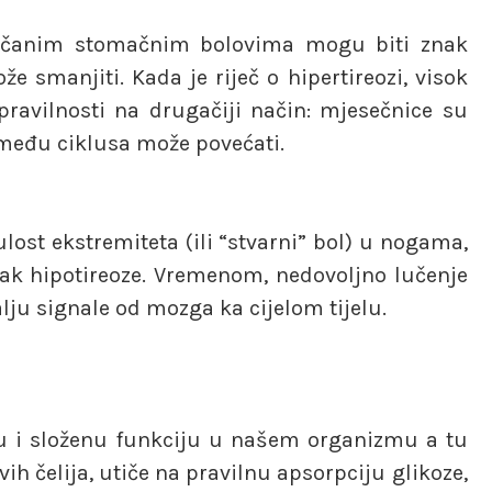
jačanim stomačnim bolovima mogu biti znak
e smanjiti. Kada je riječ o hipertireozi, visok
avilnosti na drugačiji način: mjesečnice su
između ciklusa može povećati.
ulost ekstremiteta (ili “stvarni” bol) u nogama,
ak hipotireoze. Vremenom, nedovoljno lučenje
lju signale od mozga ka cijelom tijelu.
 i složenu funkciju u našem organizmu a tu
 čelija, utiče na pravilnu apsorpciju glikoze,