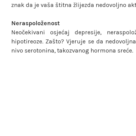
znak da je vaša štitna žlijezda nedovoljno ak
Neraspoloženost
Neočekivani osjećaj depresije, neraspol
hipotireoze. Zašto? Vjeruje se da nedovoljn
nivo serotonina, takozvanog hormona sreće.