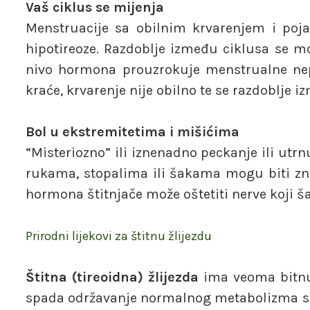
Vaš ciklus se mijenja
Menstruacije sa obilnim krvarenjem i po
hipotireoze. Razdoblje između ciklusa se mož
nivo hormona prouzrokuje menstrualne nepr
kraće, krvarenje nije obilno te se razdoblje 
Bol u ekstremitetima i mišićima
“Misteriozno” ili iznenadno peckanje ili utrn
rukama, stopalima ili šakama mogu biti zn
hormona štitnjače može oštetiti nerve koji ša
Prirodni lijekovi za štitnu žlijezdu
Štitna (tireoidna) žlijezda
ima veoma bitnu
spada održavanje normalnog metabolizma svih