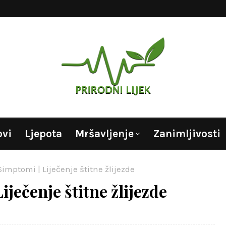
ovi
Ljepota
Mršavljenje
Zanimljivosti
 Simptomi | Liječenje štitne žlijezde
Liječenje štitne žlijezde