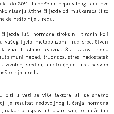
 čak i do 30%, da dođe do nepravilnog rada ove
nkcinisanju štitne žlijezde od muškaraca (i to
zna da nešto nije u redu.
lijezda luči hormone tiroksin i tironin koji
u vašeg tijela, metabolizam i rad srca. Stvari
ivna ili slabo aktivna. Šta izaziva njeno
 autoimuni napad, trudnoća, stres, nedostatak
 u životnoj sredini, ali stručnjaci nisu sasvim
nešto nije u redu.
 biti u vezi sa više faktora, ali se snažno
ji je rezultat nedovoljnog lučenja hormona
rni, nakon prospavanih osam sati, to može biti